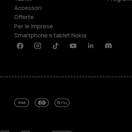
Accessori
Offerte
Per le imprese
Smartphone e tablet Nokia
Facebook
Instagram
Tiktok
Youtube
Linkedin
Discord
Informazioni su
Ripara, riutilizza, ricicla
Sostenibilità