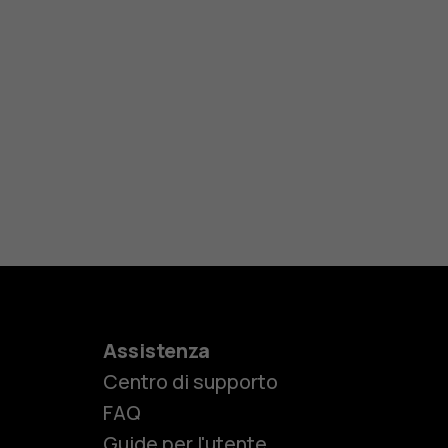
Assistenza
Centro di supporto
e
FAQ
Guide per l'utente