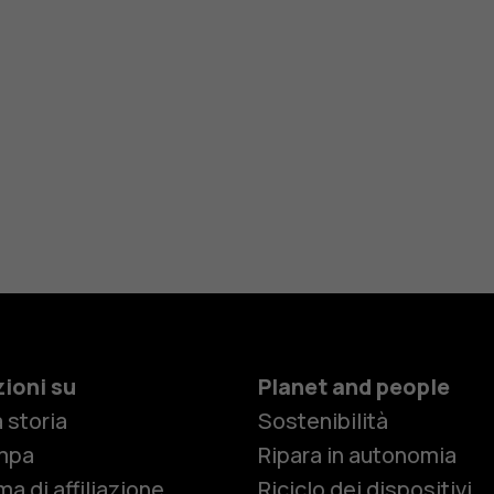
ioni su
Planet and people
 storia
Sostenibilità
Smartphon
mpa
Ripara in autonomia
a di affiliazione
Riciclo dei dispositivi