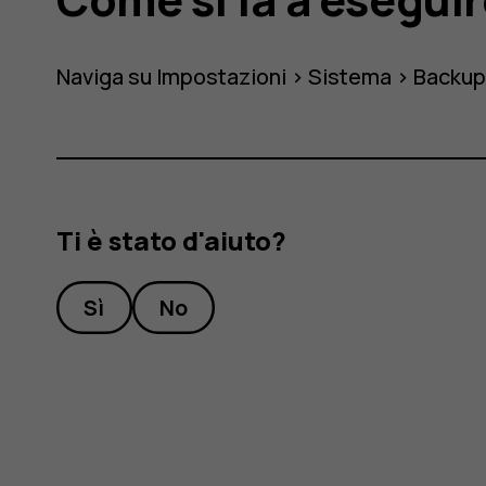
Naviga su
Impostazioni
>
Sistema
>
Backu
Ti è stato d'aiuto?
Sì
No