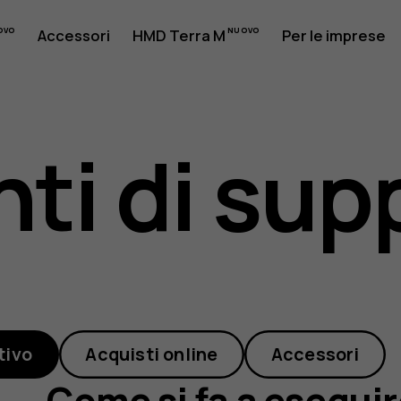
Accessori
HMD Terra M
Per le imprese
ti di sup
tivo
Acquisti online
Accessori
Come si fa a eseguire