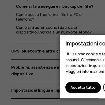
Come si fa a eseguire il backup dei file?
Come posso trasferire i file tra PC e
telefono?
Come si trasferiscono i dati da un
dispositivo Android a un nuovo telefono?
Impostazioni c
GPS, bluetooth e altre connessioni
Utilizziamo cookie e te
annunci. Cliccando su "
impostazioni in qualsi
Problemi, assistenza e informazioni sul
Maggiori informazioni 
dispositivo
Accetta tutto
Impostazioni lingua e input