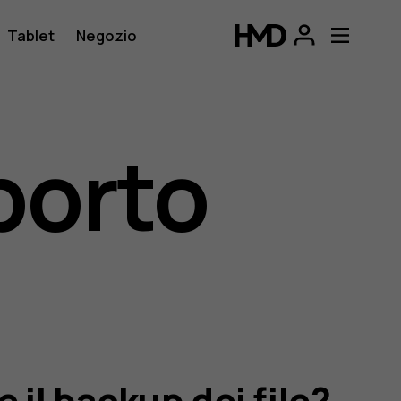
Tablet
Negozio
porto
 il backup dei file?