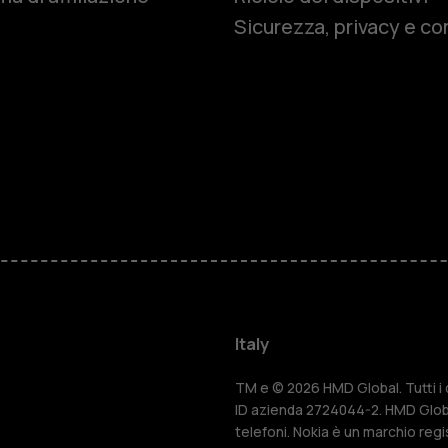
Sicurezza, privacy e co
Cellulari
Telefoni pe
Accessori
HMD Terra 
Per le impr
Italy
Tablet
TM e © 2026 HMD Global. Tutti i di
ID azienda 2724044-2. HMD Globa
telefoni. Nokia è un marchio regi