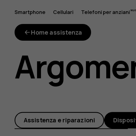
Come
Smartphone
Cellulari
Telefoni per anziani
Il mio account
si
Home assistenza
Argomen
fa
a
Assistenza e riparazioni
Disposi