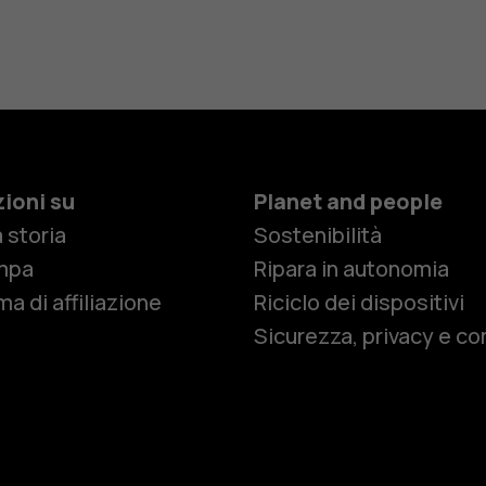
ioni su
Planet and people
 storia
Sostenibilità
Smartphon
mpa
Ripara in autonomia
a di affiliazione
Riciclo dei dispositivi
Sicurezza, privacy e co
Cellulari
Telefoni pe