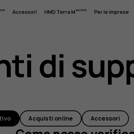
Accessori
HMD Terra M
Per le imprese
ti di sup
e
tivo
Acquisti online
Accessori
Come posso verificar