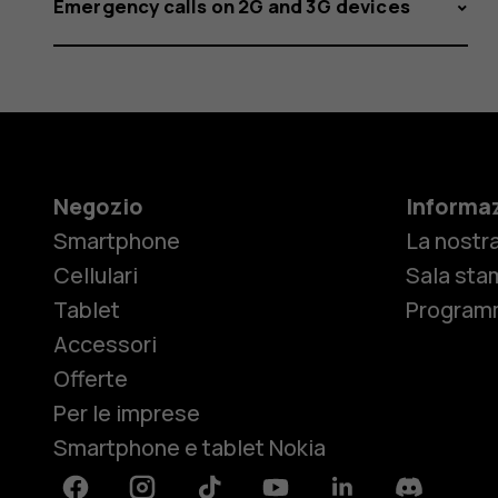
Emergency calls on 2G and 3G devices
Negozio
Informaz
Smartphone
La nostra
Cellulari
Sala sta
Tablet
Programm
Accessori
Offerte
Per le imprese
Smartphone e tablet Nokia