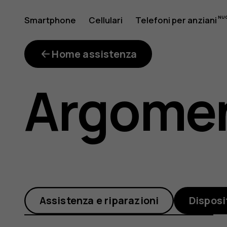
Come
Smartphone
Cellulari
Telefoni per anziani
Il mio account
posso
Home assistenza
Argomen
verificar
la
Assistenza e riparazioni
Disposi