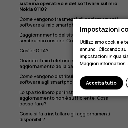
mio
sistema operativo e del software sul mio
Nokia 8110?
Come vengono trasmessi gli aggiornamenti
Nokia
software al mio smartphone Nokia?
Impostazioni c
L'aggiornamento del sistema mediante OTA
sembra non riuscire. Cosa devo fare?
Utilizziamo cookie e te
annunci. Cliccando su "
8110?
Cos'è FOTA?
impostazioni in qualsi
Quando il mio telefono riceverà l'ultimo
Maggiori informazioni 
aggiornamento della patch di sicurezza?
Come vengono distribuiti gli aggiornamenti
software agli smartphone Nokia e HMD?
Accetta tutto
Lo spazio libero per installare un
aggiornamento non è sufficiente. Cosa
posso fare?
Come si fa a installare gli aggiornamenti
disponibili?