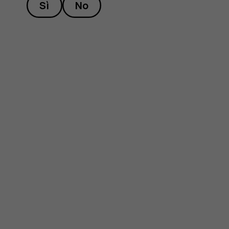
Sì
No