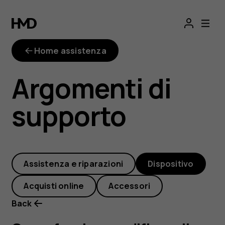
Come
faccio
Home assistenza
a
Argomenti di
modificare
supporto
il
volume
Assistenza e riparazioni
Dispositivo
di
Acquisti online
Accessori
suonerie,
Back