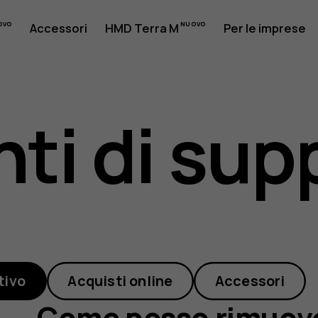
Accessori
HMD Terra M
Per le imprese
ti di sup
e
tivo
Acquisti online
Accessori
Come posso rimuov