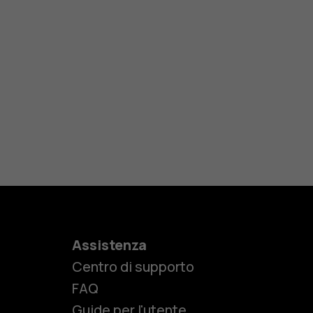
Assistenza
Centro di supporto
e
FAQ
Guide per l'utente