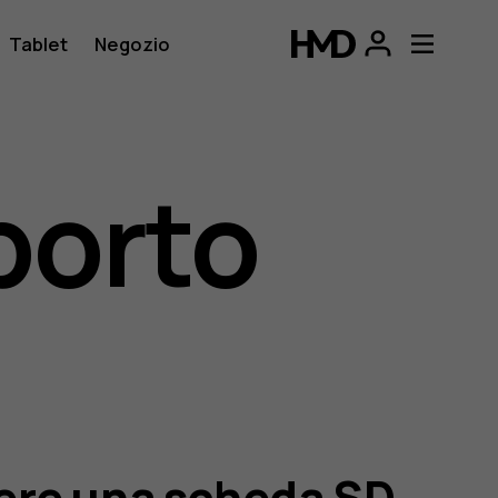
Tablet
Negozio
porto
ere una scheda SD