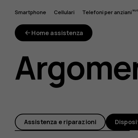
Come
Smartphone
Cellulari
Telefoni per anziani
Il mio account
posso
Home assistenza
Argomen
rimuover
una
Assistenza e riparazioni
Disposi