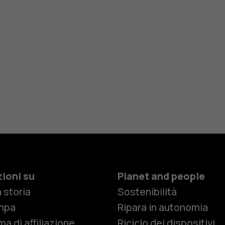
ioni su
Planet and people
 storia
Sostenibilità
Smartphon
mpa
Ripara in autonomia
a di affiliazione
Riciclo dei dispositivi