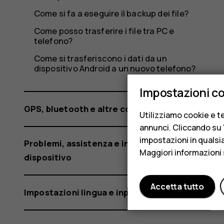
Come si fa a eseguire il backup dei file?
Come posso trasferire i file tra PC e
telefono?
Come si trasferiscono i dati da un
dispositivo Android a un nuovo telefono?
Impostazioni c
GPS, bluetooth e altre connessioni
Utilizziamo cookie e te
annunci. Cliccando su "
impostazioni in qualsi
Problemi, assistenza e informazioni sul
Maggiori informazioni 
dispositivo
Accetta tutto
Impostazioni lingua e input