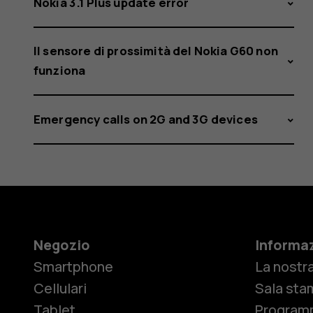
Nokia 3.1 Plus update error
Il sensore di prossimità del Nokia G60 non
funziona
Emergency calls on 2G and 3G devices
Negozio
Informaz
Smartphone
La nostra
Cellulari
Sala sta
Tablet
Programm