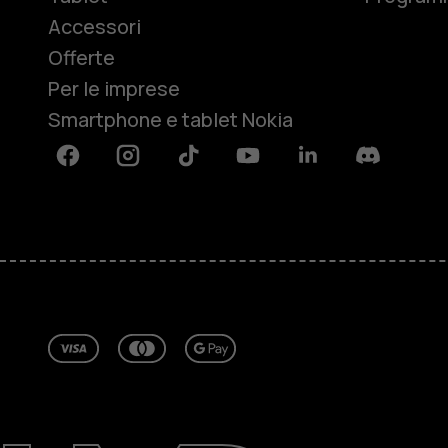
Accessori
Offerte
Per le imprese
Smartphone e tablet Nokia
Facebook
Instagram
Tiktok
Youtube
Linkedin
Discord
Informazioni su
Ripara, riutilizza, ricicla
Sostenibilità