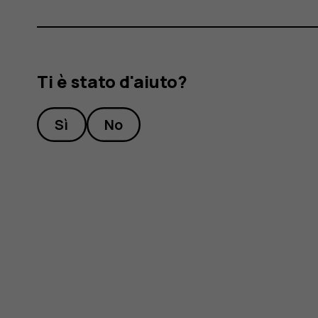
?
Ti è stato d'aiuto?
Sì
No