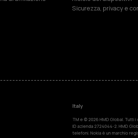
Sicurezza, privacy e co
Cellulari
Telefoni pe
Accessori
HMD Terra 
Per le impr
Italy
Tablet
TM e © 2026 HMD Global. Tutti i di
ID azienda 2724044-2. HMD Globa
telefoni. Nokia è un marchio regi