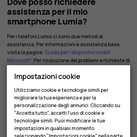
Lumia?
Dove posso richiedere
assistenza per il mio
smartphone Lumia?
Per i telefoni Lumia ci sono due metodi di
assistenza. Per informazioni e assistenza base,
visita la pagina
“Guida per i dispositivi mobili
Microsoft”
. Per risoluzione dei problemi e richieste di
Smartphone
riparazione, visita
“B2X”
e cerca il tuo modello
Impostazioni cookie
Lumia.
Cellulari
Utilizziamo cookie e tecnologie simili per
Telefoni per anziani
migliorare la tua esperienza e per la
personalizzazione degli annunci. Cliccando su
Accessori
"Accetta tutto", accetti l'uso di cookie e
Ti è stato d'aiuto?
HMD Terra M
tecnologie simili. Puoi modificare le tue
impostazioni in qualsiasi momento
Per le imprese
Sì
No
selezionando "Impostazioni cookie" nella parte