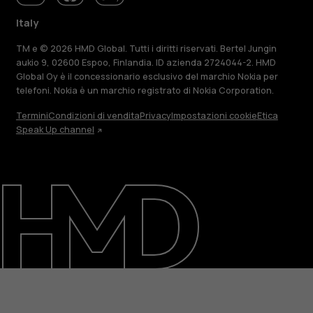
Italy
TM e © 2026 HMD Global. Tutti i diritti riservati. Bertel Jungin
aukio 9, 02600 Espoo, Finlandia. ID azienda 2724044-2. HMD
Global Oy è il concessionario esclusivo del marchio Nokia per
telefoni. Nokia è un marchio registrato di Nokia Corporation.
Termini
Condizioni di vendita
Privacy
Impostazioni cookie
Etica
Speak Up channel
Informazioni su
Ripara, riutilizza, ricicla
Sostenibilità
Assistenza
Italy