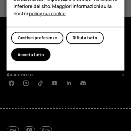
inferiore del sito. Maggiori informazioni sulla
Tablet
nostra
policy sui cookie
.
Negozio
Il mio account
Negozio
Gestisci preferenze
Rifiuta tutto
Informazioni su
Accetta tutto
Planet and people
Assistenza
Facebook
Instagram
Tiktok
Youtube
Linkedin
Discord