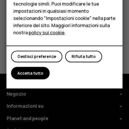
HMD Terra M
tecnologie simili. Puoi modificare le tue
impostazioni in qualsiasi momento
Per le imprese
selezionando "Impostazioni cookie" nella parte
inferiore del sito. Maggiori informazioni sulla
Tablet
nostra
policy sui cookie
.
Negozio
Ti è stato d'aiuto?
Sì
No
Il mio account
Gestisci preferenze
Rifiuta tutto
Accetta tutto
Negozio
Informazioni su
Planet and people