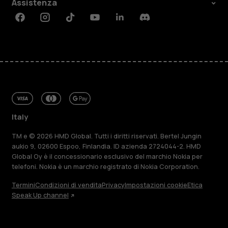
Assistenza
Facebook
Instagram
Tiktok
Youtube
Linkedin
Discord
Italy
TM e © 2026 HMD Global. Tutti i diritti riservati. Bertel Jungin
aukio 9, 02600 Espoo, Finlandia. ID azienda 2724044-2. HMD
Global Oy è il concessionario esclusivo del marchio Nokia per
telefoni. Nokia è un marchio registrato di Nokia Corporation.
Termini
Condizioni di vendita
Privacy
Impostazioni cookie
Etica
Speak Up channel
Informazioni su