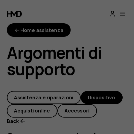
Come
posso
Home assistenza
spostare
Argomenti di
le
supporto
app
su
Assistenza e riparazioni
Dispositivo
una
Acquisti online
Accessori
scheda
Back