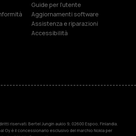
e
Guide per l'utente
nformità
Aggiornamenti software
Assistenza e riparazioni
Accessibilità
r anziani
M
ese
ritti riservati. Bertel Jungin aukio 9, 02600 Espoo, Finlandia.
l Oy è il concessionario esclusivo del marchio Nokia per