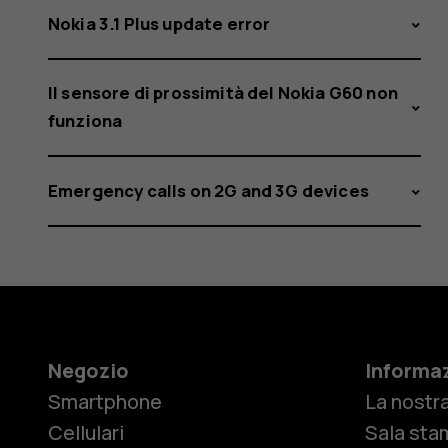
Nokia 3.1 Plus update error
Il sensore di prossimità del Nokia G60 non
funziona
Emergency calls on 2G and 3G devices
Negozio
Informaz
Smartphone
La nostra
Cellulari
Sala sta