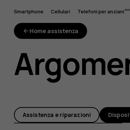
Come
Smartphone
Cellulari
Telefoni per anziani
Il mio account
posso
Home assistenza
Argomen
verificar
le
Assistenza e riparazioni
Disposi