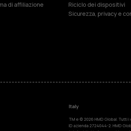
Smartphon
a di affiliazione
Riciclo dei dispositivi
Sicurezza, privacy e co
Cellulari
Telefoni pe
Accessori
HMD Terra 
Per le impr
Italy
Tablet
TM e © 2026 HMD Global. Tutti i di
ID azienda 2724044-2. HMD Globa