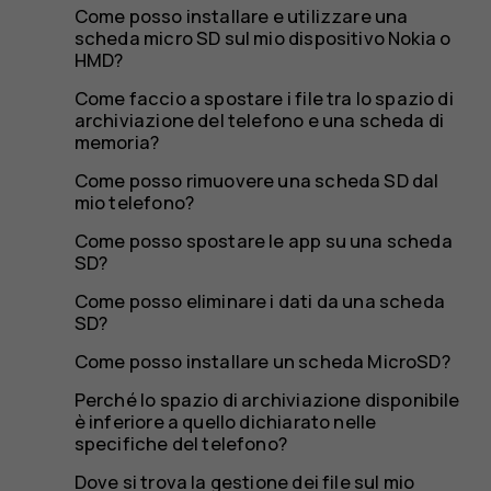
archiviaz
Come posso installare e utilizzare una
scheda micro SD sul mio dispositivo Nokia o
HMD?
sul
Come faccio a spostare i file tra lo spazio di
archiviazione del telefono e una scheda di
memoria?
Come posso rimuovere una scheda SD dal
mio telefono?
mio
Come posso spostare le app su una scheda
SD?
Come posso eliminare i dati da una scheda
SD?
Nokia
Come posso installare un scheda MicroSD?
Perché lo spazio di archiviazione disponibile
è inferiore a quello dichiarato nelle
specifiche del telefono?
Dove si trova la gestione dei file sul mio