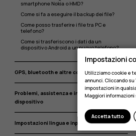
8110?
smartphone Nokia o HMD?
Come si fa a eseguire il backup dei file?
Come posso trasferire i file tra PC e
telefono?
Come si trasferiscono i dati da un
dispositivo Android a un nuovo telefono?
Impostazioni c
GPS, bluetooth e altre connessioni
Utilizziamo cookie e te
annunci. Cliccando su "
impostazioni in qualsi
Problemi, assistenza e informazioni sul
Maggiori informazioni 
dispositivo
Accetta tutto
Impostazioni lingua e input