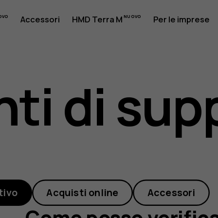
Accessori
HMD Terra M
Per le imprese
ti di sup
e
tivo
Acquisti online
Accessori
Come posso verifica