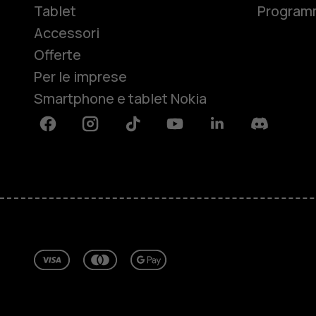
Tablet
Programm
Accessori
Offerte
Per le imprese
Smartphone e tablet Nokia
Facebook
Instagram
Tiktok
Youtube
Linkedin
Discord
Informazioni su
Ripara, riutilizza, ricicla