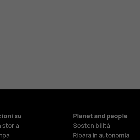
ioni su
Planet and people
 storia
Sostenibilità
mpa
Ripara in autonomia