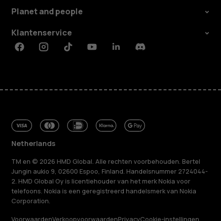
Planet and people
Klantenservice
Facebook
Instagram
Tiktok
Youtube
Linkedin
Discord
Netherlands
TM en © 2026 HMD Global. Alle rechten voorbehouden. Bertel
Jungin aukio 9, 02600 Espoo, Finland. Handelsnummer 2724044-
2. HMD Global Oy is licentiehouder van het merk Nokia voor
telefoons. Nokia is een geregistreerd handelsmerk van Nokia
Corporation.
Voorwaarden
Verkoopvoorwaarden
Privacy
Cookie-instellingen