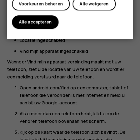
Voorkeuren beheren
Alle weigeren
Ingelogd op een Google-account
Verbonden met mobiele data of wifi
Alle accepteren
Zichtbaar op Google Play
Locatie ingeschakeld
Vind mijn apparaat ingeschakeld
Wanneer Vind mijn apparaat verbinding maakt met uw
telefoon, ziet u de locatie van uw telefoon en wordt er
een melding verstuurd naar de telefoon.
Open android.com/find op een computer, tablet of
telefoon die verbonden is met internet en meld u
aan bij uw Google-account.
Als u meer dan een telefoon hebt, klikt u op de
verloren telefoon bovenaan het scherm.
Kijk op de kaart waar de telefoon zich bevindt. De
locatie is bij benadering en niet precies zijn.