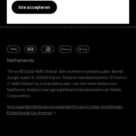
Facebook
Instagram
Tiktok
Youtube
Linkedin
Discord
Alle accepteren
Netherlands
TM en © 2026 HMD Global. Alle rechten voorbehouden. Bertel
Jungin aukio 9, 02600 Espoo, Finland. Handelsnummer 2724044-
2. HMD Global Oy is licentiehouder van het merk Nokia voor
telefoons. Nokia is een geregistreerd handelsmerk van Nokia
Corporation.
Voorwaarden
Verkoopvoorwaarden
Privacy
Cookie-instellingen
Ethiek
Speak Up channel
Over ons