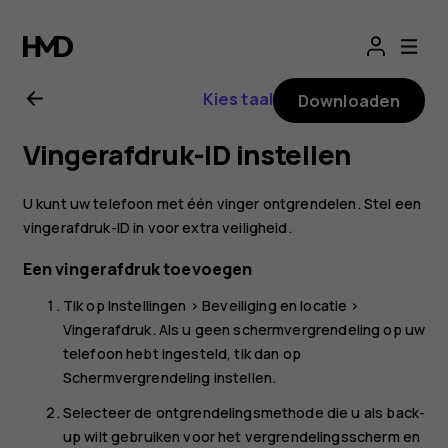
Gebruikershandle
voor
Kies taal
Downloaden
Nokia
Vingerafdruk-ID instellen
8.1
U kunt uw telefoon met één vinger ontgrendelen. Stel een
vingerafdruk-ID in voor extra veiligheid.
Een vingerafdruk toevoegen
Tik op
Instellingen
>
Beveiliging en locatie
>
Vingerafdruk
. Als u geen schermvergrendeling op uw
telefoon hebt ingesteld, tik dan op
Schermvergrendeling instellen
.
Selecteer de ontgrendelingsmethode die u als back-
up wilt gebruiken voor het vergrendelingsscherm en