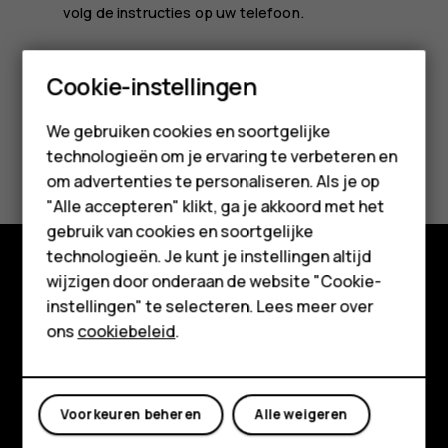
volg de instructies op uw telefoon.
Smartphones
Cookie-instellingen
Feature phones
We gebruiken cookies en soortgelijke
Was deze informatie nuttig?
technologieën om je ervaring te verbeteren en
Accessoires
om advertenties te personaliseren. Als je op
HMD Terra M
Ja
Nee
"Alle accepteren" klikt, ga je akkoord met het
gebruik van cookies en soortgelijke
Voor bedrijven
technologieën. Je kunt je instellingen altijd
wijzigen door onderaan de website "Cookie-
Tablets
Shop
instellingen" te selecteren. Lees meer over
Shop
ons
cookiebeleid
.
Over ons
Planet and people
Mijn account
Voorkeuren beheren
Alle weigeren
Klantenservice