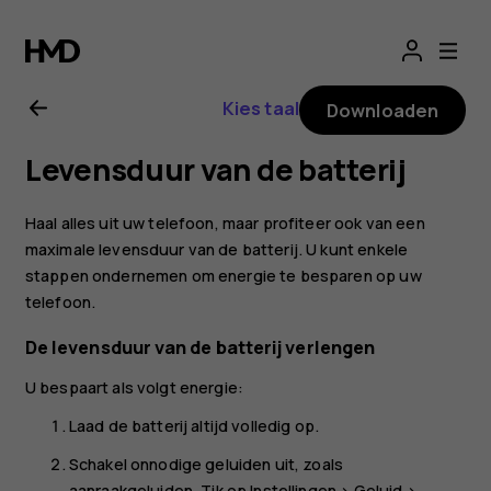
Gebruikershandle
voor
Kies taal
Downloaden
Nokia
Levensduur van de batterij
8.1
Haal alles uit uw telefoon, maar profiteer ook van een
maximale levensduur van de batterij. U kunt enkele
stappen ondernemen om energie te besparen op uw
telefoon.
De levensduur van de batterij verlengen
U bespaart als volgt energie:
Laad de batterij altijd volledig op.
Schakel onnodige geluiden uit, zoals
aanraakgeluiden. Tik op
Instellingen
>
Geluid
>