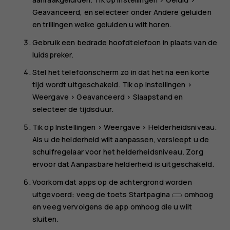
Geavanceerd
, en selecteer onder
Andere geluiden
en trillingen
welke geluiden u wilt horen.
Gebruik een bedrade hoofdtelefoon in plaats van de
luidspreker.
Stel het telefoonscherm zo in dat het na een korte
tijd wordt uitgeschakeld. Tik op
Instellingen
>
Weergave
>
Geavanceerd
>
Slaapstand
en
selecteer de tijdsduur.
Tik op
Instellingen
>
Weergave
>
Helderheidsniveau
.
Als u de helderheid wilt aanpassen, versleept u de
schuifregelaar voor het helderheidsniveau. Zorg
ervoor dat
Aanpasbare helderheid
is uitgeschakeld.
Voorkom dat apps op de achtergrond worden
uitgevoerd: veeg de toets Startpagina
omhoog
en veeg vervolgens de app omhoog die u wilt
sluiten.