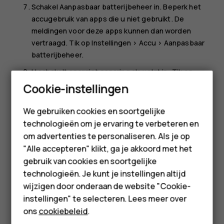
Schakel
Aanpasbaar batterijbeheer
in. Beperk het
accugebruik van apps die u niet gebruikt. De
meldingen voor deze apps kunnen dan worden
vertraagd. Tik op
Instellingen
>
Accu
>
Aanpasbaar
batterijbeheer
.
U schakelt energiebesparing als volgt in: Tik op
Smartphones
Instellingen
>
Accu
en stel
Accubesparing
in op
Aan
.
Cookie-instellingen
Maak selectief gebruik van locatieservices: schakel
Feature phones
We gebruiken cookies en soortgelijke
de locatieservices uit wanneer u die niet nodig hebt.
technologieën om je ervaring te verbeteren en
Accessoires
Tik op
Instellingen
>
Beveiliging en locatie
>
Locatie
om advertenties te personaliseren. Als je op
en schakel
Locatie
uit.
HMD Terra M
"Alle accepteren" klikt, ga je akkoord met het
Maak selectief gebruik van netwerkverbindingen:
gebruik van cookies en soortgelijke
Schakel Bluetooth alleen in wanneer dat nodig is.
Voor bedrijven
technologieën. Je kunt je instellingen altijd
Gebruik een Wifi-verbinding in plaats van een
wijzigen door onderaan de website "Cookie-
Tablets
mobiele internetverbinding om verbinding te maken
instellingen" te selecteren. Lees meer over
met internet. Stop het scannen van uw telefoon naar
Shop
ons
cookiebeleid
.
beschikbare draadloze netwerken. Tik op