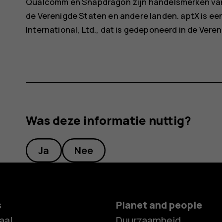
Qualcomm en Snapdragon zijn handelsmerken van
de Verenigde Staten en andere landen. aptX is 
International, Ltd., dat is gedeponeerd in de Ver
Was deze informatie nuttig?
Ja
Nee
s
Planet and people
aal
Duurzaamheid