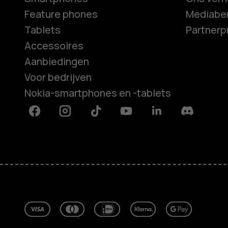
Feature phones
Mediaber
Tablets
Partner
Accessoires
Aanbiedingen
Voor bedrijven
Nokia-smartphones en -tablets
Facebook
Instagram
Tiktok
Youtube
Linkedin
Discord
Over ons