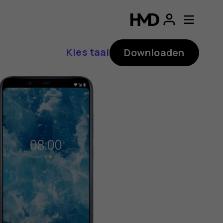
ding
Kies taal
Downloaden