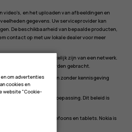
n video's, en het uploaden van afbeeldingen en
oeveelheden gegevens. Uw serviceprovider kan
ngen. De beschikbaarheid van bepaalde producten,
eem contact op met uw lokale dealer voor meer
ificaties kunnen afhankelijk zijn van een netwerk.
ra kosten in rekening worden gebracht.
n en om advertenties
e productinformatie kunnen zonder kennisgeving
van cookies en
de website "Cookie-
id van HMD Global van toepassing. Dit beleid is
 het merk Nokia voor telefoons en tablets. Nokia is
tion.