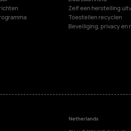
ichten
Zelf een herstelling ui
programma
Toestellen recyclen
Beveiliging, privacy en 
Smartphon
Feature ph
Accessoire
HMD Terra 
Netherlands