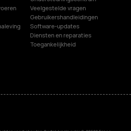
tvoeren
Veelgestelde vragen
Gebruikershandleidingen
naleving
Software-updates
Diensten en reparaties
Toegankelijkheid
es
ones
s
M