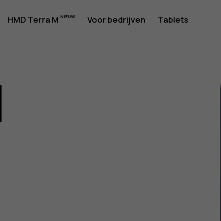
rshandlei
HMD Terra M
Voor bedrijven
Tablets
1