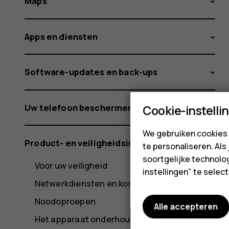
Maps
Apps en diensten
Software-updates en back-ups
Uw telefoon beschermen
Cookie-instelli
We gebruiken cookies 
Product- en veiligheidsinformatie
te personaliseren. Als
soortgelijke technolog
Voor uw veiligheid
instellingen" te sele
Netwerkdiensten en kosten
Noodoproepen
Alle accepteren
Het apparaat onderhouden