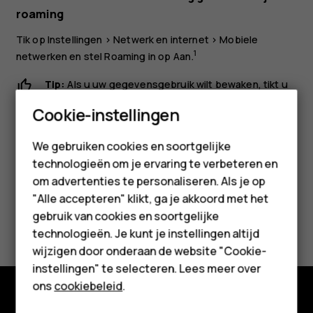
roaming
Tik op
Instellingen
>
Netwerk en internet
>
Mobiele
1
netwerken
en stel
Roaming
in op
Aan
.
Tip:
Als u uw gegevensgebruik wilt bewaken, tikt u
op
Instellingen
>
Netwerk en internet
>
Smartphones
Cookie-instellingen
Gegevensgebruik
.
Feature phones
We gebruiken cookies en soortgelijke
technologieën om je ervaring te verbeteren en
Accessoires
om advertenties te personaliseren. Als je op
HMD Terra M
"Alle accepteren" klikt, ga je akkoord met het
Was deze informatie nuttig?
gebruik van cookies en soortgelijke
Voor bedrijven
technologieën. Je kunt je instellingen altijd
wijzigen door onderaan de website "Cookie-
Ja
Nee
Tablets
instellingen" te selecteren. Lees meer over
Shop
ons
cookiebeleid
.