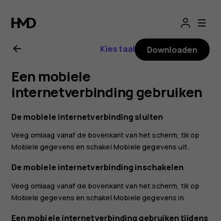
Gebruikershandle
voor
Kies taal
Downloaden
Nokia
Een mobiele
8.1
internetverbinding gebruiken
De mobiele internetverbinding sluiten
Veeg omlaag vanaf de bovenkant van het scherm, tik op
Mobiele gegevens
en schakel
Mobiele gegevens
uit.
De mobiele internetverbinding inschakelen
Veeg omlaag vanaf de bovenkant van het scherm, tik op
Mobiele gegevens
en schakel
Mobiele gegevens
in.
Een mobiele internetverbinding gebruiken tijdens