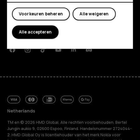
Shop
Mijn account
Over ons
Voorkeuren beheren
Alle weigeren
Planet and people
Alle accepteren
Klantenservice
Facebook
Instagram
Tiktok
Youtube
Linkedin
Discord
Netherlands
TM en © 2026 HMD Global. Alle rechten voorbehouden. Bertel
Jungin aukio 9, 02600 Espoo, Finland. Handelsnummer 2724044-
2. HMD Global Oy is licentiehouder van het merk Nokia voor