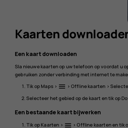
Kaarten downloaden
Een kaart downloaden
Sla nieuwe kaarten op uw telefoon op voordat u o
gebruiken zonder verbinding met internet te make
menu
Tik op
Maps
>
>
Offline kaarten
>
Selecte
Selecteer het gebied op de kaart en tik op
Do
Een bestaande kaart bijwerken
menu
Tik op
Kaarten
>
>
Offline kaarten
en tik 