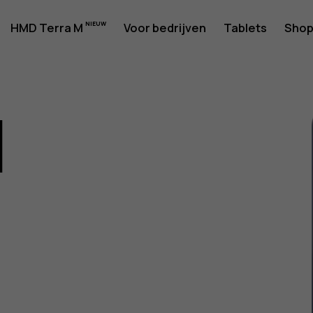
rshandlei
HMD Terra M
Voor bedrijven
Tablets
Sho
1