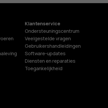
Klantenservice
Ondersteuningscentrum
tvoeren
Veelgestelde vragen
Gebruikershandleidingen
naleving
Software-updates
es
Diensten en reparaties
Toegankelijkheid
ones
s