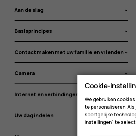
Aan de slag
Basisprincipes
Contact maken met uw familie en vrienden
Camera
Cookie-instelli
Internet en verbindingen
We gebruiken cookies 
te personaliseren. Als
soortgelijke technolog
Uw dag indelen
instellingen" te sele