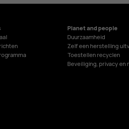
s
Planet and people
aal
Duurzaamheid
ichten
Zelf een herstelling ui
programma
Toestellen recyclen
Beveiliging, privacy en 
Smartphon
Feature ph
Accessoire