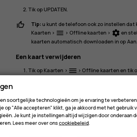
Tik op
UPDATEN
.
Tip:
u kunt de telefoon ook zo instellen da
menu
settings
Kaarten
>
>
Offline kaarten
>
en ste
kaarten automatisch downloaden
in op
Aan
Een kaart verwijderen
dehaze
Tik op
Kaarten
>
>
Offline kaarten
en tik 
Tik op
DELETE
.
ngen
en soortgelijke technologieën om je ervaring te verbetere
 je op "Alle accepteren" klikt, ga je akkoord met het gebruik 
ieën. Je kunt je instellingen altijd wijzigen door onderaan 
cteren. Lees meer over ons
cookiebeleid
.
Was deze informatie nuttig?