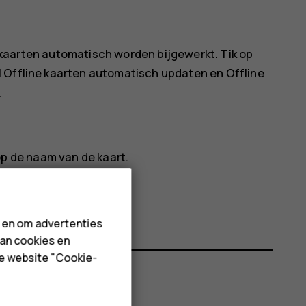
t kaarten automatisch worden bijgewerkt. Tik op
l
Offline kaarten automatisch updaten
en
Offline
.
op de naam van de kaart.
n en om advertenties
van cookies en
de website "Cookie-