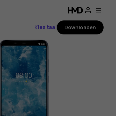
ding
p
Kies taal
Downloaden