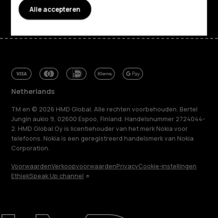
Facebook
Instagram
Tiktok
Youtube
Linkedin
Discord
Alle accepteren
Netherlands
TM en © 2026 HMD Global. Alle rechten voorbehouden. Bertel
Jungin aukio 9, 02600 Espoo, Finland. Handelsnummer 2724044-
2. HMD Global Oy is licentiehouder van het merk Nokia voor
telefoons. Nokia is een geregistreerd handelsmerk van Nokia
Corporation.
Voorwaarden
Verkoopvoorwaarden
Privacy
Cookie-instellingen
Ethiek
Speak Up channel
Over ons
Herstellen, hergebruiken, recyclen