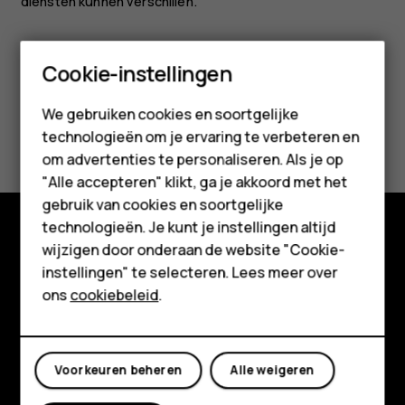
diensten kunnen verschillen.
Smartphones
Cookie-instellingen
Feature phones
We gebruiken cookies en soortgelijke
Was deze informatie nuttig?
technologieën om je ervaring te verbeteren en
Accessoires
om advertenties te personaliseren. Als je op
Ja
Nee
HMD Terra M
"Alle accepteren" klikt, ga je akkoord met het
gebruik van cookies en soortgelijke
Voor bedrijven
technologieën. Je kunt je instellingen altijd
wijzigen door onderaan de website "Cookie-
Tablets
Shop
instellingen" te selecteren. Lees meer over
Shop
ons
cookiebeleid
.
Over ons
Planet and people
Mijn account
Klantenservice
Voorkeuren beheren
Alle weigeren