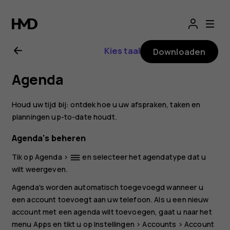
Gebruikershandle
voor
Kies taal
Downloaden
Nokia
Agenda
8.1
Houd uw tijd bij: ontdek hoe u uw afspraken, taken en
planningen up-to-date houdt.
Agenda's beheren
Tik op
Agenda
>
en selecteer het agendatype dat u
dehaze
wilt weergeven.
Agenda's worden automatisch toegevoegd wanneer u
een account toevoegt aan uw telefoon. Als u een nieuw
account met een agenda wilt toevoegen, gaat u naar het
menu Apps en tikt u op
Instellingen
>
Accounts
>
Account