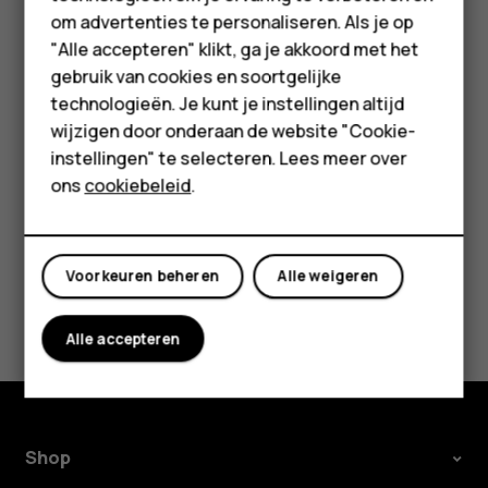
Accessoires
de gebeurtenis en op
en bewerkt u de details.
mode_edit
om advertenties te personaliseren. Als je op
HMD Terra M
"Alle accepteren" klikt, ga je akkoord met het
Een afspraak verwijderen
gebruik van cookies en soortgelijke
Voor bedrijven
technologieën. Je kunt je instellingen altijd
Tik op de gebeurtenis.
wijzigen door onderaan de website "Cookie-
Tablets
Tik op
>
Verwijderen
.
more_vert
instellingen" te selecteren. Lees meer over
Shop
ons
cookiebeleid
.
Mijn account
Voorkeuren beheren
Alle weigeren
Was deze informatie nuttig?
Alle accepteren
Ja
Nee
Shop