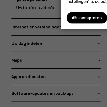
instellingen" te sele
Uw foto's en video's
Alle accepteren
Internet en verbindingen
Uw dag indelen
Maps
Apps en diensten
Software-updates en back-ups