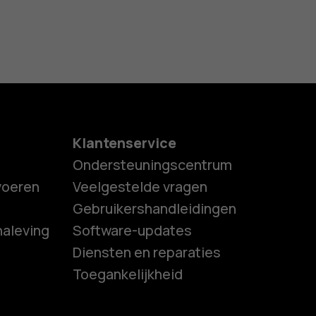
Klantenservice
Ondersteuningscentrum
tvoeren
Veelgestelde vragen
Gebruikershandleidingen
naleving
Software-updates
es
Diensten en reparaties
Toegankelijkheid
ones