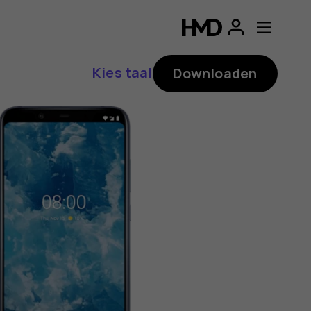
ding
p
Kies taal
Downloaden