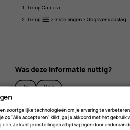
Tik op
Camera
.
menu
Tik op
>
Instellingen
>
Gegevensopslag
.
Was deze informatie nuttig?
Ja
Nee
ngen
en soortgelijke technologieën om je ervaring te verbetere
 je op "Alle accepteren" klikt, ga je akkoord met het gebruik 
ieën. Je kunt je instellingen altijd wijzigen door onderaan 