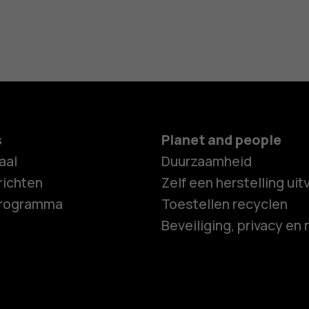
s
Planet and people
aal
Duurzaamheid
ichten
Zelf een herstelling ui
programma
Toestellen recyclen
Beveiliging, privacy en 
Smartphon
Feature ph