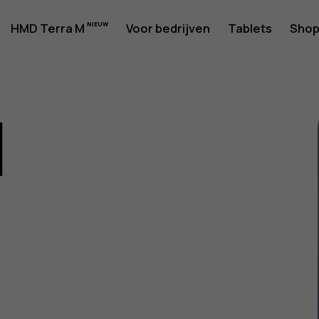
rshandlei
HMD Terra M
Voor bedrijven
Tablets
Sho
1