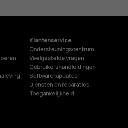
Klantenservice
Ondersteuningscentrum
tvoeren
Veelgestelde vragen
Gebruikershandleidingen
naleving
Software-updates
es
Diensten en reparaties
Toegankelijkheid
ones
s