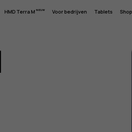
rshandlei
HMD Terra M
Voor bedrijven
Tablets
Sho
1