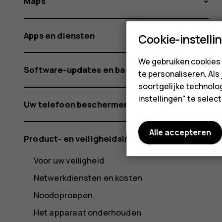
Maps
Apps en diensten
Cookie-instelli
We gebruiken cookies 
Software-updates en back-ups
te personaliseren. Als
soortgelijke technolog
instellingen" te sele
Uw telefoon beschermen
Alle accepteren
Product- en veiligheidsinformatie
Voor uw veiligheid
Netwerkdiensten en kosten
Noodoproepen
Het apparaat onderhouden