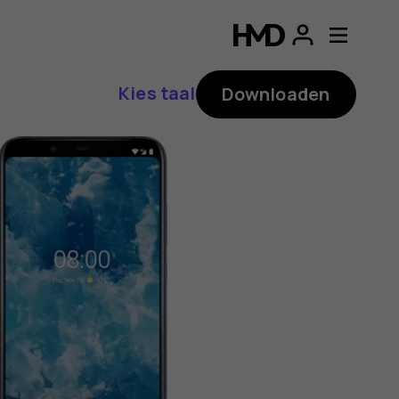
ding
p
Kies taal
Downloaden