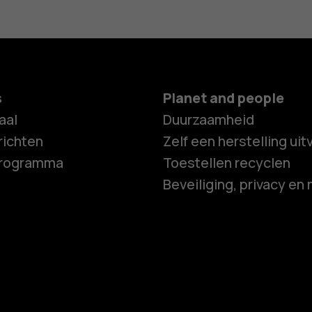
s
Planet and people
aal
Duurzaamheid
ichten
Zelf een herstelling ui
programma
Toestellen recyclen
Beveiliging, privacy en 
Smartphon
Feature ph
Accessoire