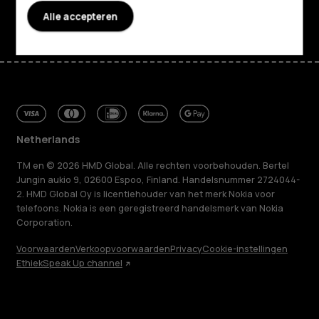
Facebook
Instagram
Tiktok
Youtube
Linkedin
Discord
Alle accepteren
Netherlands
TM en © 2026 HMD Global. Alle rechten voorbehouden. Bertel
Jungin aukio 9, 02600 Espoo, Finland. Handelsnummer 2724044-
2. HMD Global Oy is licentiehouder van het merk Nokia voor
telefoons. Nokia is een geregistreerd handelsmerk van Nokia
Corporation.
Voorwaarden
Verkoopvoorwaarden
Privacy
Cookie-instellingen
Ethiek
Speak Up channel
Over ons