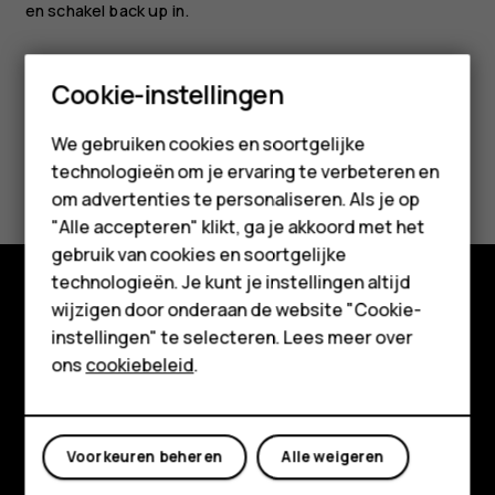
en schakel back up in.
Smartphones
Cookie-instellingen
Feature phones
We gebruiken cookies en soortgelijke
Was deze informatie nuttig?
technologieën om je ervaring te verbeteren en
Accessoires
om advertenties te personaliseren. Als je op
HMD Terra M
Ja
Nee
"Alle accepteren" klikt, ga je akkoord met het
gebruik van cookies en soortgelijke
Voor bedrijven
technologieën. Je kunt je instellingen altijd
wijzigen door onderaan de website "Cookie-
Tablets
Shop
instellingen" te selecteren. Lees meer over
Shop
ons
cookiebeleid
.
Over ons
Planet and people
Mijn account
Voorkeuren beheren
Alle weigeren
Klantenservice