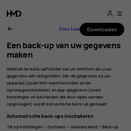
Gebruikershandle
voor
Kies taal
Downloaden
Nokia
Een back-up van uw gegevens
8.1
maken
Gebruik de back-upfunctie van uw telefoon als u uw
gegevens wilt veiligstellen. Van de gegevens op uw
apparaat (zoals Wifi-wachtwoorden en de
oproepgeschiedenis) en app-gegevens (zoals
instellingen en bestanden die door apps worden
opgeslagen) wordt een externe back-up gemaakt.
Automatische back-ups inschakelen
Tik op
Instellingen
>
Systeem
>
Geavanceerd
>
Back-up