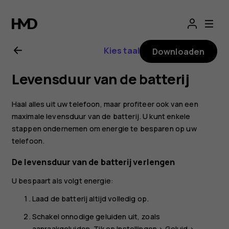
Gebruikershandle
voor
Kies taal
Downloaden
Nokia
Levensduur van de batterij
8.1
Haal alles uit uw telefoon, maar profiteer ook van een
maximale levensduur van de batterij. U kunt enkele
stappen ondernemen om energie te besparen op uw
telefoon.
De levensduur van de batterij verlengen
U bespaart als volgt energie:
Laad de batterij altijd volledig op.
Schakel onnodige geluiden uit, zoals
aanraakgeluiden. Tik op
Instellingen
>
Geluid
>