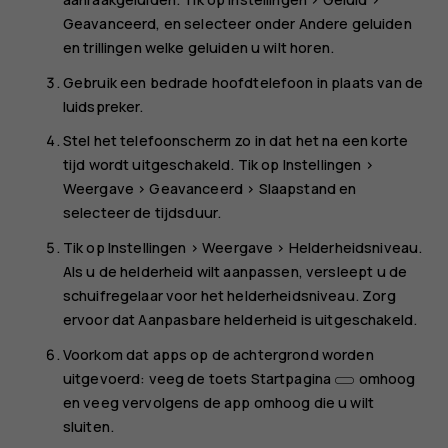
Geavanceerd
, en selecteer onder
Andere geluiden
en trillingen
welke geluiden u wilt horen.
Gebruik een bedrade hoofdtelefoon in plaats van de
luidspreker.
Stel het telefoonscherm zo in dat het na een korte
tijd wordt uitgeschakeld. Tik op
Instellingen
>
Weergave
>
Geavanceerd
>
Slaapstand
en
selecteer de tijdsduur.
Tik op
Instellingen
>
Weergave
>
Helderheidsniveau
.
Als u de helderheid wilt aanpassen, versleept u de
schuifregelaar voor het helderheidsniveau. Zorg
ervoor dat
Aanpasbare helderheid
is uitgeschakeld.
Voorkom dat apps op de achtergrond worden
uitgevoerd: veeg de toets Startpagina
omhoog
en veeg vervolgens de app omhoog die u wilt
sluiten.