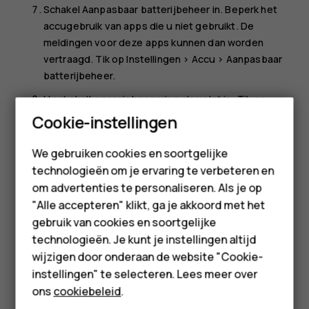
Schakel
Aanpasbaar batterijbeheer
in. Beperk het
accugebruik van apps die u niet gebruikt. De
meldingen voor deze apps kunnen dan worden
vertraagd. Tik op
Instellingen
>
Accu
>
Aanpasbaar
batterijbeheer
.
U schakelt energiebesparing als volgt in: Tik op
Smartphones
Instellingen
>
Accu
en stel
Accubesparing
in op
Aan
.
Cookie-instellingen
Maak selectief gebruik van locatieservices: schakel
Feature phones
We gebruiken cookies en soortgelijke
de locatieservices uit wanneer u die niet nodig hebt.
technologieën om je ervaring te verbeteren en
Accessoires
Tik op
Instellingen
>
Beveiliging en locatie
>
Locatie
om advertenties te personaliseren. Als je op
en schakel
Locatie
uit.
HMD Terra M
"Alle accepteren" klikt, ga je akkoord met het
Maak selectief gebruik van netwerkverbindingen:
gebruik van cookies en soortgelijke
Schakel Bluetooth alleen in wanneer dat nodig is.
Voor bedrijven
technologieën. Je kunt je instellingen altijd
Gebruik een Wifi-verbinding in plaats van een
wijzigen door onderaan de website "Cookie-
Tablets
mobiele internetverbinding om verbinding te maken
instellingen" te selecteren. Lees meer over
met internet. Stop het scannen van uw telefoon naar
Shop
ons
cookiebeleid
.
beschikbare draadloze netwerken. Tik op