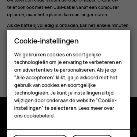
telefoon ook met een USB-kabel vanaf een computer
opladen, maar het opladen kan dan langer duren.
Als de batterij volledig is ontladen, kan het enkele minuten
duren voordat de batterij-indicator wordt weergegeven.
Smartphones
Cookie-instellingen
Feature phones
We gebruiken cookies en soortgelijke
technologieën om je ervaring te verbeteren en
Accessoires
om advertenties te personaliseren. Als je op
Was deze informatie nuttig?
HMD Terra M
"Alle accepteren" klikt, ga je akkoord met het
gebruik van cookies en soortgelijke
Voor bedrijven
Ja
Nee
technologieën. Je kunt je instellingen altijd
wijzigen door onderaan de website "Cookie-
Tablets
instellingen" te selecteren. Lees meer over
Shop
ons
cookiebeleid
.
Shop
Over ons
Mijn account