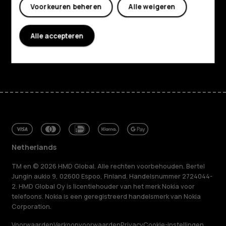
Voorkeuren beheren
Alle weigeren
Planet and people
Klantenservice
Alle accepteren
Facebook
Instagram
Tiktok
Youtube
Linkedin
Discord
Netherlands
TM en © 2026 HMD Global. Alle rechten voorbehouden. Bertel
Jungin aukio 9, 02600 Espoo, Finland. Handelsnummer 2724044-
2. HMD Global Oy is licentiehouder van het merk Nokia voor
telefoons. Nokia is een geregistreerd handelsmerk van Nokia
Corporation.
Voorwaarden
Verkoopvoorwaarden
Privacy
Cookie-instellingen