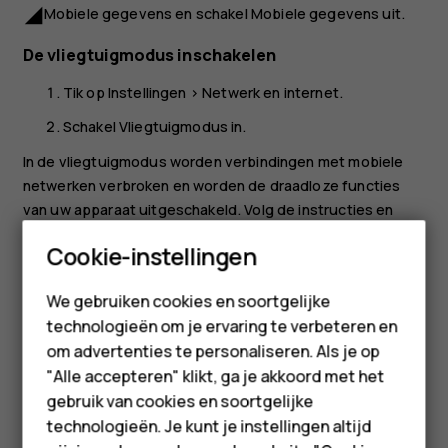
Mobiele gegevens
en schakel
Mobiele gegevens
uit.
network_cell
De vliegtuigmodus inschakelen
Tik op
Instellingen
>
Netwerk en internet
.
Schakel
Vliegtuigmodus
in.
In de vliegtuigmodus worden verbindingen met mobiele
netwerken verbroken en worden de draadloze functies
van uw apparaat uitgeschakeld. Volg de instructies en
veiligheidsvoorschriften van bijvoorbeeld een
Smartphones
Cookie-instellingen
luchtvaartmaatschappij en alle toepasselijke wet- en
regelgeving. Wanneer dit is toegestaan, kunt u verbinding
Feature phones
We gebruiken cookies en soortgelijke
maken met een Wifi-netwerk om bijvoorbeeld op internet
technologieën om je ervaring te verbeteren en
Accessoires
te surfen, of kunt u in de vliegtuigmodus delen via
om advertenties te personaliseren. Als je op
Bluetooth inschakelen.
HMD Terra M
"Alle accepteren" klikt, ga je akkoord met het
gebruik van cookies en soortgelijke
Voor bedrijven
technologieën. Je kunt je instellingen altijd