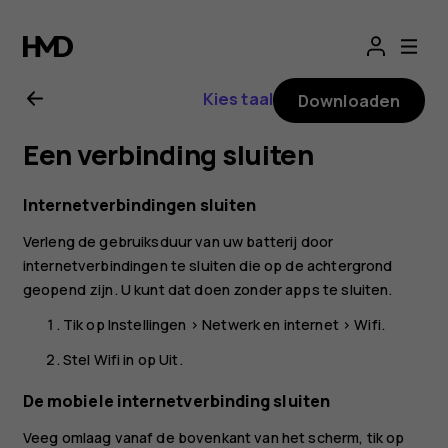
Gebruikershandle
voor
Kies taal
Downloaden
Nokia
Een verbinding sluiten
8.1
Internetverbindingen sluiten
Verleng de gebruiksduur van uw batterij door
internetverbindingen te sluiten die op de achtergrond
geopend zijn. U kunt dat doen zonder apps te sluiten.
Tik op
Instellingen
>
Netwerk en internet
>
Wifi
.
Stel
Wifi
in op
Uit
.
De mobiele internetverbinding sluiten
Veeg omlaag vanaf de bovenkant van het scherm, tik op