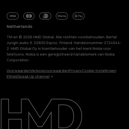
Netherlands
TM en © 2026 HMD Global. Alle rechten voorbehouden. Bertel
Jungin aukio 9, 02600 Espoo, Finland. Handelsnummer 2724044-
2. HMD Global Oy is licentiehouder van het merk Nokia voor
telefoons. Nokia is een geregistreerd handelsmerk van Nokia
Corporation.
Voorwaarden
Verkoopvoorwaarden
Privacy
Cookie-instellingen
Ethiek
Speak Up channel
Over ons
Herstellen, hergebruiken, recyclen
Duurzaamheid
Klantenservice
Netherlands