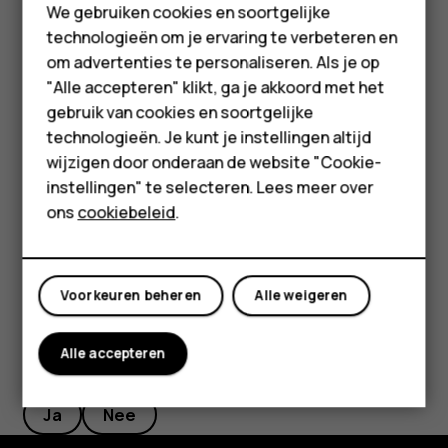
Feature phones
drukt u op de toets Volume omlaag. U kunt ook
We gebruiken cookies en soortgelijke
instellen dat de beltoon wordt gedempt zodra u de
technologieën om je ervaring te verbeteren en
Accessoires
telefoon oppakt: tik op
Instellingen
>
Systeem
>
om advertenties te personaliseren. Als je op
Gebaren
>
Volume dempen bij oppakken
en schakel
HMD Terra M
"Alle accepteren" klikt, ga je akkoord met het
dit in.
gebruik van cookies en soortgelijke
Voor bedrijven
technologieën. Je kunt je instellingen altijd
Als u een inkomende oproep wilt kunnen weigeren
wijzigen door onderaan de website "Cookie-
door de telefoon om te draaien, tik dan op
Tablets
instellingen" te selecteren. Lees meer over
Instellingen
>
Systeem
>
Gebaren
>
Omdraaien om
Shop
ons
cookiebeleid
.
oproep te weigeren
en schakel dit in.
Mijn account
Voorkeuren beheren
Alle weigeren
Alle accepteren
Was deze informatie nuttig?
Ja
Nee