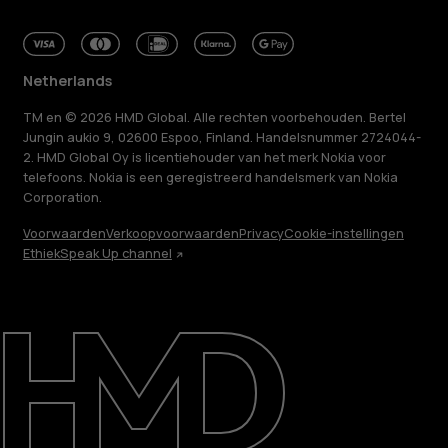
Netherlands
TM en © 2026 HMD Global. Alle rechten voorbehouden. Bertel
Jungin aukio 9, 02600 Espoo, Finland. Handelsnummer 2724044-
2. HMD Global Oy is licentiehouder van het merk Nokia voor
telefoons. Nokia is een geregistreerd handelsmerk van Nokia
Corporation.
Voorwaarden
Verkoopvoorwaarden
Privacy
Cookie-instellingen
Ethiek
Speak Up channel
Over ons
Herstellen, hergebruiken, recyclen
Duurzaamheid
Klantenservice
Netherlands