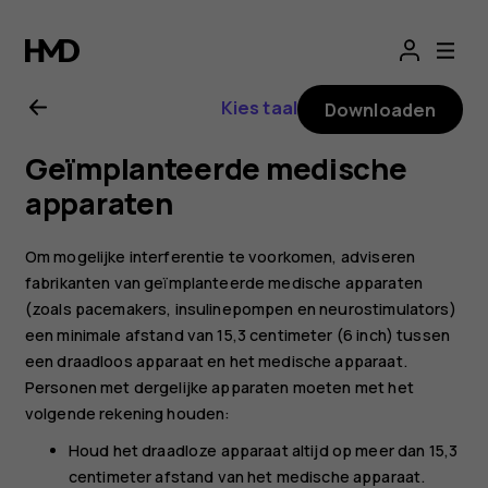
Gebruikershandle
voor
Kies taal
Downloaden
Nokia
Geïmplanteerde medische
8.1
apparaten
Om mogelijke interferentie te voorkomen, adviseren
fabrikanten van geïmplanteerde medische apparaten
(zoals pacemakers, insulinepompen en neurostimulators)
een minimale afstand van 15,3 centimeter (6 inch) tussen
een draadloos apparaat en het medische apparaat.
Personen met dergelijke apparaten moeten met het
volgende rekening houden:
Houd het draadloze apparaat altijd op meer dan 15,3
centimeter afstand van het medische apparaat.