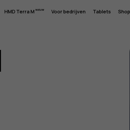
rshandlei
HMD Terra M
Voor bedrijven
Tablets
Sho
1