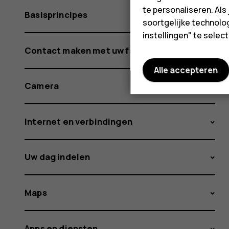
te personaliseren. Als
Basisprincipes
soortgelijke technolog
instellingen" te sele
Contact maken met uw familie en vrienden
Alle accepteren
Camera
Internet en verbindingen
Uw dag indelen
Maps
Apps en diensten