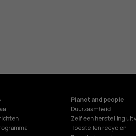
s
Planet and people
aal
Duurzaamheid
ichten
Zelf een herstelling ui
programma
Toestellen recyclen