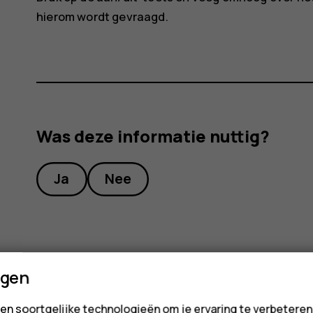
hierom wordt gevraagd.
Was deze informatie nuttig?
Ja
Nee
ngen
en soortgelijke technologieën om je ervaring te verbetere