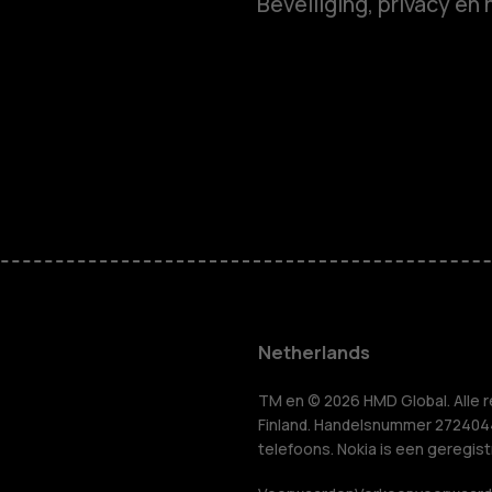
Beveiliging, privacy en 
Smartphon
Feature ph
Accessoire
HMD Terra 
Voor bedrij
Netherlands
Tablets
n
TM en © 2026 HMD Global. Alle r
Finland. Handelsnummer 2724044-
telefoons. Nokia is een geregis