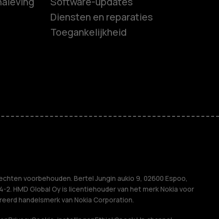
naleving
Software-updates
es
Diensten en reparaties
Toegankelijkheid
ones
s
M
ven
echten voorbehouden. Bertel Jungin aukio 9, 02600 Espoo,
2. HMD Global Oy is licentiehouder van het merk Nokia voor
treerd handelsmerk van Nokia Corporation.