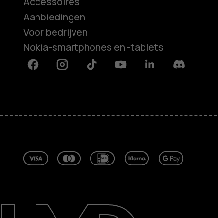
Accessoires
Aanbiedingen
Voor bedrijven
Nokia-smartphones en -tablets
Facebook
Instagram
Tiktok
Youtube
Linkedin
Discord
Over ons
Herstellen, hergebruiken, recycle
Duurzaamheid
Klantenservice