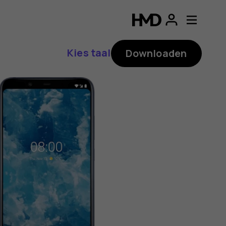
ding
p
Kies taal
Downloaden