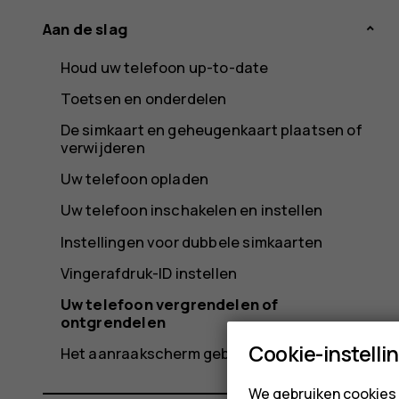
Aan de slag
Houd uw telefoon up-to-date
Toetsen en onderdelen
De simkaart en geheugenkaart plaatsen of
verwijderen
Uw telefoon opladen
Uw telefoon inschakelen en instellen
Instellingen voor dubbele simkaarten
Vingerafdruk-ID instellen
Uw telefoon vergrendelen of
ontgrendelen
Cookie-instelli
Het aanraakscherm gebruiken
We gebruiken cookies 