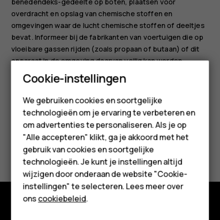
benedendeks-gedeelte op boten, plaatsen voor
overdracht en opslag van chemische stoffen en
omgevingen waar de lucht chemische stoffen of deeltjes
bevat. Informeer bij de fabrikanten van voertuigen die op
vloeibare gassen rijden (zoals propaan of butaan) of dit
apparaat in de omgeving daarvan veilig kan worden
gebruikt.
Smartphones
Cookie-instellingen
Feature phones
We gebruiken cookies en soortgelijke
technologieën om je ervaring te verbeteren en
Accessoires
om advertenties te personaliseren. Als je op
HMD Terra M
"Alle accepteren" klikt, ga je akkoord met het
Was deze informatie nuttig?
gebruik van cookies en soortgelijke
Voor bedrijven
technologieën. Je kunt je instellingen altijd
Ja
Nee
wijzigen door onderaan de website "Cookie-
Tablets
instellingen" te selecteren. Lees meer over
Shop
ons
cookiebeleid
.
Shop