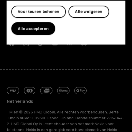
Mijn account
Over ons
Voorkeuren beheren
Alle weigeren
Planet and people
Alle accepteren
Klantenservice
Facebook
Instagram
Tiktok
Youtube
Linkedin
Discord
Netherlands
TM en © 2026 HMD Global. Alle rechten voorbehouden. Bertel
Jungin aukio 9, 02600 Espoo, Finland. Handelsnummer 2724044-
2. HMD Global Oy is licentiehouder van het merk Nokia voor
telefoons. Nokia is een geregistreerd handelsmerk van Nokia