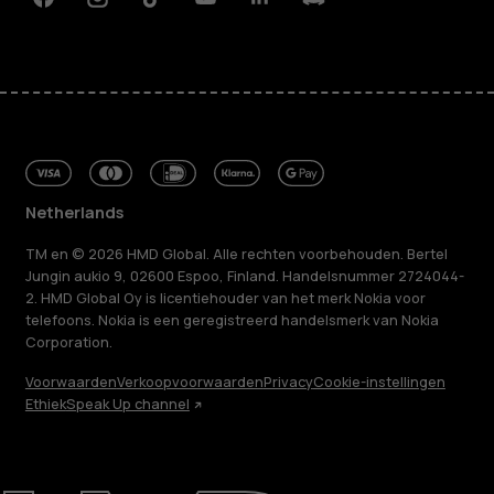
Facebook
Instagram
Tiktok
Youtube
Linkedin
Discord
Netherlands
TM en © 2026 HMD Global. Alle rechten voorbehouden. Bertel
Jungin aukio 9, 02600 Espoo, Finland. Handelsnummer 2724044-
2. HMD Global Oy is licentiehouder van het merk Nokia voor
telefoons. Nokia is een geregistreerd handelsmerk van Nokia
Corporation.
Voorwaarden
Verkoopvoorwaarden
Privacy
Cookie-instellingen
Ethiek
Speak Up channel
Over ons
Herstellen, hergebruiken, recyclen