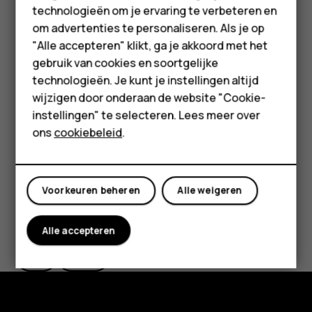
er opnieuw op als u de timerinstelling wilt wijzigen.
technologieën om je ervaring te verbeteren en
Accessoires
om advertenties te personaliseren. Als je op
Selecteer de duur van de timer.
HMD Terra M
"Alle accepteren" klikt, ga je akkoord met het
Tik op
Foto
.
panorama_fish_eye
gebruik van cookies en soortgelijke
Voor bedrijven
technologieën. Je kunt je instellingen altijd
Hoogwaardige foto's maken
wijzigen door onderaan de website "Cookie-
Tablets
Tik in de Camera-app op
>
Resolutie
en stel de
menu
instellingen" te selecteren. Lees meer over
gewenste resolutie in.
Shop
ons
cookiebeleid
.
Mijn account
Voorkeuren beheren
Alle weigeren
Was deze informatie nuttig?
Alle accepteren
Ja
Nee