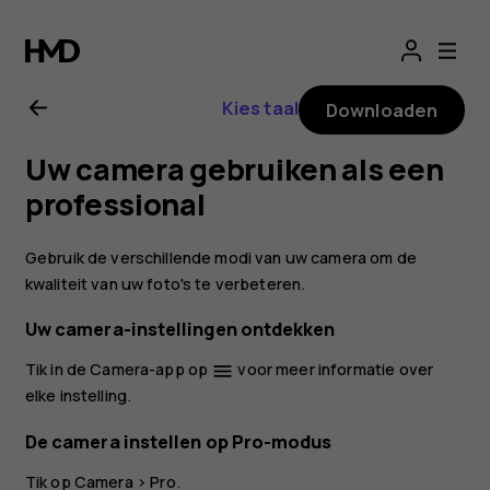
Gebruikershandle
voor
Kies taal
Downloaden
Nokia
Uw camera gebruiken als een
8.1
professional
Gebruik de verschillende modi van uw camera om de
kwaliteit van uw foto's te verbeteren.
Uw camera-instellingen ontdekken
Tik in de Camera-app op
voor meer informatie over
menu
elke instelling.
De camera instellen op Pro-modus
Tik op
Camera
>
Pro
.