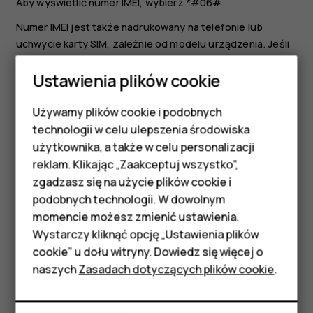
Aby wyświetlić numer IMEI, wybierz
*#06#
.
Numer IMEI jest także nadrukowany na telefonie lub
uchwycie karty SIM, zależnie od modelu urządzenia. Jeśli
telefon jest wyposażony w zdejmowaną pokrywę tylną,
Ustawienia plików cookie
numer IMEI znajdziesz pod tą pokrywą.
Numer IMEI jest również nadrukowany na oryginalnym
Używamy plików cookie i podobnych
Smartfony
opakowaniu sprzedażowym.
technologii w celu ulepszenia środowiska
Telefony z funkcjami
użytkownika, a także w celu personalizacji
Znajdowanie i blokowanie telefonu
reklam. Klikając „Zaakceptuj wszystko”,
W razie zgubienia telefonu możesz go znaleźć lub
podstawowymi
zgadzasz się na użycie plików cookie i
zablokować albo zdalnie usunąć jego dane, o ile
podobnych technologii. W dowolnym
Akcesoria
urządzenie było zalogowane na koncie Google. W
momencie możesz zmienić ustawienia.
przypadku telefonów powiązanych z kontem Google
HMD Terra M
Wystarczy kliknąć opcję „Ustawienia plików
funkcja Znajdź moje urządzenie jest domyślnie włączona.
cookie” u dołu witryny. Dowiedz się więcej o
Tablety
Aby skorzystać z funkcji Znajdź moje urządzenie, telefon
naszych
Zasadach dotyczących plików cookie
.
musi być:
Moje konto
włączony