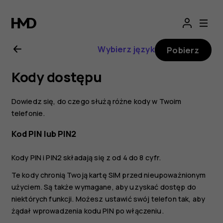
Nokia
2.1
Wybierz język
Pobierz
—
Kody dostępu
instrukcja
Dowiedz się, do czego służą różne kody w Twoim
obsługi
telefonie.
Kod PIN lub PIN2
Kody PIN i PIN2 składają się z od 4 do 8 cyfr.
Te kody chronią Twoją kartę SIM przed nieupoważnionym
użyciem. Są także wymagane, aby uzyskać dostęp do
niektórych funkcji. Możesz ustawić swój telefon tak, aby
żądał wprowadzenia kodu PIN po włączeniu.