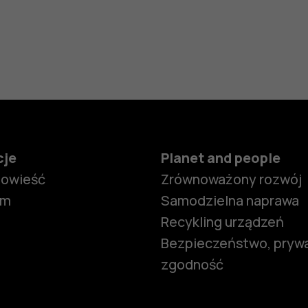
cje
Planet and people
powieść
Zrównoważony rozwój
om
Samodzielna naprawa
Recykling urządzeń
Bezpieczeństwo, prywa
zgodność
Smartfony