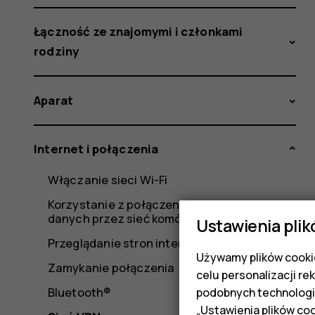
Łączność ze znajomymi i członkami
rodziny
Aparat
Internet i połączenia
Włączanie sieci Wi-Fi
Korzystanie z połączenia do transmisji
danych przez sieć komórkową
Ustawienia plik
Przeglądanie stron internetowych
Używamy plików cookie
Zamykanie połączenia
celu personalizacji re
podobnych technologi
Bluetooth®
„Ustawienia plików coo