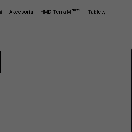
i
Akcesoria
HMD Terra M
Tablety
1
a