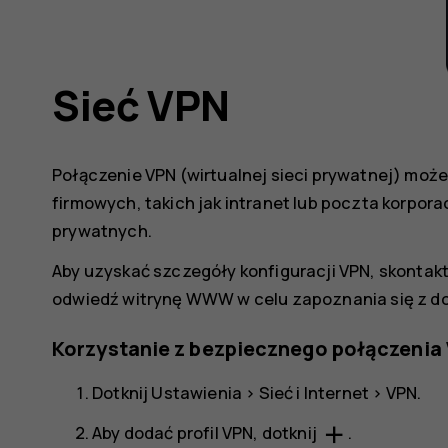
Sieć VPN
Połączenie VPN (wirtualnej sieci prywatnej) moż
firmowych, takich jak intranet lub poczta korpor
prywatnych.
Aby uzyskać szczegóły konfiguracji VPN, skontakt
odwiedź witrynę WWW w celu zapoznania się z d
Korzystanie z bezpiecznego połączenia
Dotknij
Ustawienia
>
Sieć i Internet
>
VPN
.
add
Aby dodać profil VPN, dotknij
.