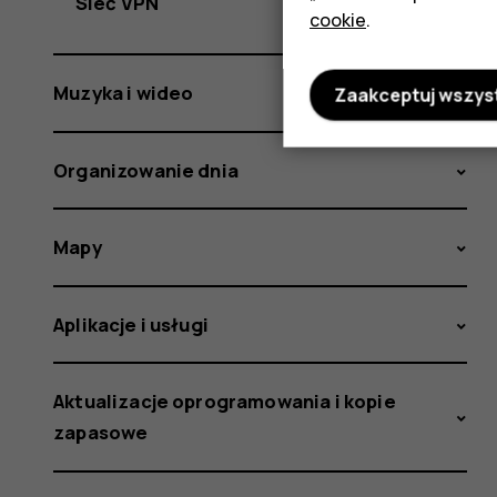
Sieć VPN
cookie
.
Muzyka i wideo
Zaakceptuj wszys
Organizowanie dnia
Mapy
Aplikacje i usługi
Aktualizacje oprogramowania i kopie
zapasowe