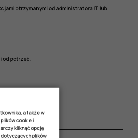
kcjami otrzymanymi od administratora IT lub
 od potrzeb.
tkownika, a także w
plików cookie i
rczy kliknąć opcję
 dotyczących plików