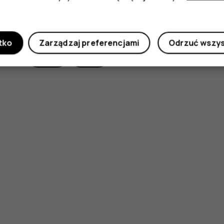
Czy te informacje były pomocne?
tko
Zarządzaj preferencjami
Odrzuć wszy
Tak
Nie