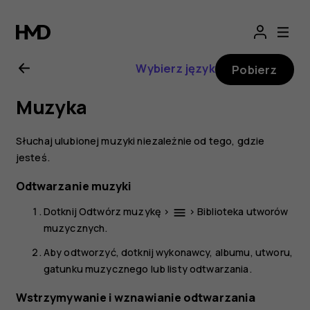
Nokia
2.1
Wybierz język
Pobierz
—
Muzyka
instrukcja
Słuchaj ulubionej muzyki niezależnie od tego, gdzie
obsługi
jesteś.
Odtwarzanie muzyki
Dotknij
Odtwórz muzykę
>
>
Biblioteka utworów
menu
muzycznych
.
Aby odtworzyć, dotknij wykonawcy, albumu, utworu,
gatunku muzycznego lub listy odtwarzania.
Wstrzymywanie i wznawianie odtwarzania