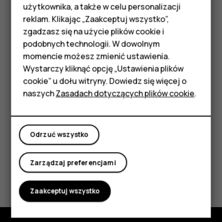
Telefony z funkcjami
użytkownika, a także w celu personalizacji
lub filmy i chcesz mieć do nich dostęp ze swojego
reklam. Klikając „Zaakceptuj wszystko”,
telefonu, użyj kabla USB, aby zsynchronizować multimedia
podstawowymi
zgadzasz się na użycie plików cookie i
między telefonem a komputerem.
podobnych technologii. W dowolnym
Akcesoria
Podłącz telefon do kompatybilnego komputera za
momencie możesz zmienić ustawienia.
pomocą kabla USB.
HMD Terra M
Wystarczy kliknąć opcję „Ustawienia plików
Na komputerze otwórz menedżera plików, a
cookie” u dołu witryny. Dowiedz się więcej o
Tablety
następnie przeciągnij i upuść utwory oraz filmy do
naszych
Zasadach dotyczących plików cookie
.
telefonu.
Moje konto
Odrzuć wszystko
Zarządzaj preferencjami
Czy te informacje były pomocne?
Zaakceptuj wszystko
Tak
Nie