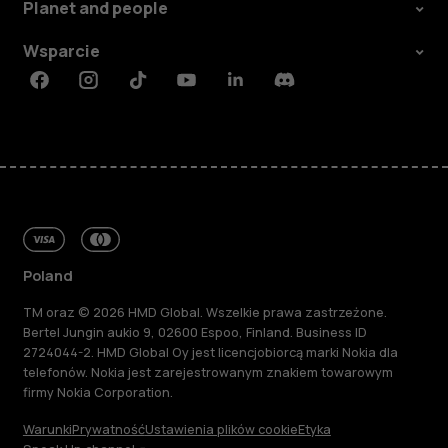
Planet and people
Wsparcie
Facebook
Instagram
Tiktok
Youtube
Linkedin
Discord
Poland
TM oraz © 2026 HMD Global. Wszelkie prawa zastrzeżone.
Bertel Jungin aukio 9, 02600 Espoo, Finland. Business ID
2724044-2. HMD Global Oy jest licencjobiorcą marki Nokia dla
telefonów. Nokia jest zarejestrowanym znakiem towarowym
firmy Nokia Corporation.
Warunki
Prywatność
Ustawienia plików cookie
Etyka