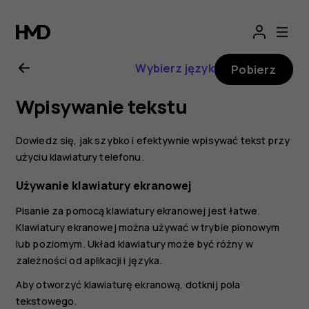
Nokia
2.1
Wybierz język
Pobierz
—
Wpisywanie tekstu
instrukcja
Dowiedz się, jak szybko i efektywnie wpisywać tekst przy
obsługi
użyciu klawiatury telefonu.
Używanie klawiatury ekranowej
Pisanie za pomocą klawiatury ekranowej jest łatwe.
Klawiatury ekranowej można używać w trybie pionowym
lub poziomym. Układ klawiatury może być różny w
zależności od aplikacji i języka.
Aby otworzyć klawiaturę ekranową, dotknij pola
tekstowego.