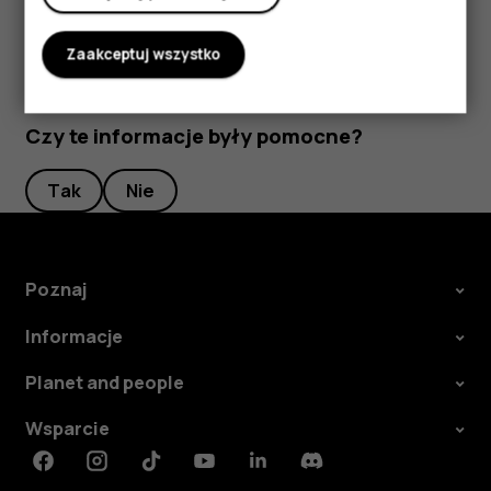
Zaakceptuj wszystko
Czy te informacje były pomocne?
Tak
Nie
Poznaj
Informacje
Planet and people
Wsparcie
Facebook
Instagram
Tiktok
Youtube
Linkedin
Discord