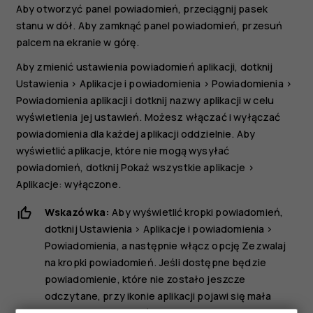
Aby otworzyć panel powiadomień, przeciągnij pasek
stanu w dół. Aby zamknąć panel powiadomień, przesuń
palcem na ekranie w górę.
Aby zmienić ustawienia powiadomień aplikacji, dotknij
Ustawienia
>
Aplikacje i powiadomienia
>
Powiadomienia
>
Powiadomienia aplikacji
i dotknij nazwy aplikacji w celu
wyświetlenia jej ustawień. Możesz włączać i wyłączać
powiadomienia dla każdej aplikacji oddzielnie. Aby
wyświetlić aplikacje, które nie mogą wysyłać
powiadomień, dotknij
Pokaż wszystkie aplikacje
>
Aplikacje: wyłączone
.
Wskazówka:
Aby wyświetlić kropki powiadomień,
dotknij
Ustawienia
>
Aplikacje i powiadomienia
>
Powiadomienia
, a następnie włącz opcję
Zezwalaj
na kropki powiadomień
. Jeśli dostępne będzie
powiadomienie, które nie zostało jeszcze
odczytane, przy ikonie aplikacji pojawi się mała
kropka. Aby zobaczyć dostępne opcje, dotknij ikony