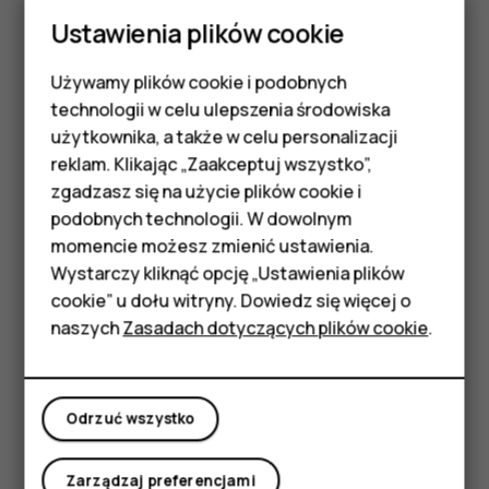
Ustawienia plików cookie
podpowiedzi i przytrzymaj ją. Możesz dotknąć
powiadomienia, aby je otworzyć, lub przesunąć
palcem, aby je odrzucić.
Używamy plików cookie i podobnych
Smartfony
technologii w celu ulepszenia środowiska
Używanie ikon szybkiej konfiguracji
Telefony z funkcjami
użytkownika, a także w celu personalizacji
reklam. Klikając „Zaakceptuj wszystko”,
podstawowymi
zgadzasz się na użycie plików cookie i
podobnych technologii. W dowolnym
Akcesoria
momencie możesz zmienić ustawienia.
HMD Terra M
Wystarczy kliknąć opcję „Ustawienia plików
cookie” u dołu witryny. Dowiedz się więcej o
Tablety
naszych
Zasadach dotyczących plików cookie
.
Aby włączyć funkcje, dotknij ikon szybkiej konfiguracji na
panelu powiadomień. Aby wyświetlić więcej ikon, przesuń
Moje konto
menu w dół.
Odrzuć wszystko
Aby zmienić układ ikon, dotknij
, dotknij ikony i
mode_edit
przytrzymaj ją, a następnie przeciągnij go w inne miejsce.
Zarządzaj preferencjami