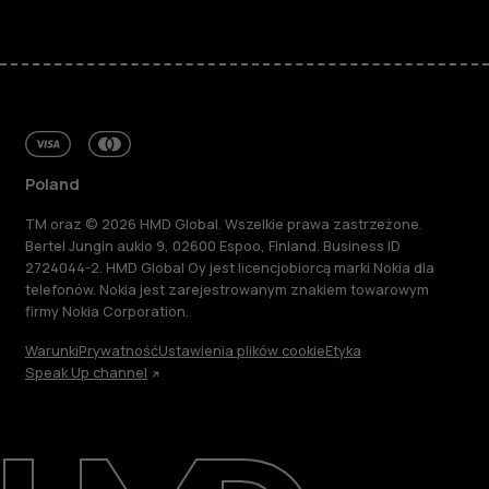
Poland
TM oraz © 2026 HMD Global. Wszelkie prawa zastrzeżone.
Bertel Jungin aukio 9, 02600 Espoo, Finland. Business ID
2724044-2. HMD Global Oy jest licencjobiorcą marki Nokia dla
telefonów. Nokia jest zarejestrowanym znakiem towarowym
firmy Nokia Corporation.
Warunki
Prywatność
Ustawienia plików cookie
Etyka
Speak Up channel
Informacje
Naprawa i recykling