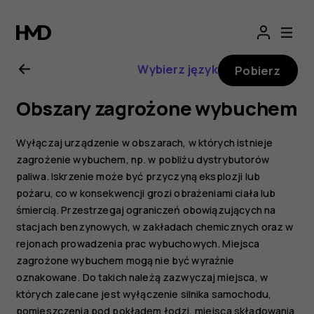
Nokia
2.1
Wybierz język
Pobierz
—
Obszary zagrożone wybuchem
instrukcja
Wyłączaj urządzenie w obszarach, w których istnieje
obsługi
zagrożenie wybuchem, np. w pobliżu dystrybutorów
paliwa. Iskrzenie może być przyczyną eksplozji lub
pożaru, co w konsekwencji grozi obrażeniami ciała lub
śmiercią. Przestrzegaj ograniczeń obowiązujących na
stacjach benzynowych, w zakładach chemicznych oraz w
rejonach prowadzenia prac wybuchowych. Miejsca
zagrożone wybuchem mogą nie być wyraźnie
oznakowane. Do takich należą zazwyczaj miejsca, w
których zalecane jest wyłączenie silnika samochodu,
pomieszczenia pod pokładem łodzi, miejsca składowania