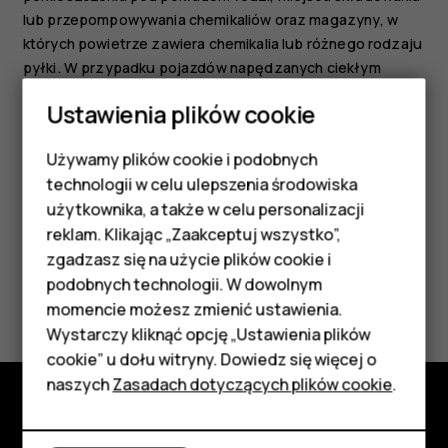
lub przepompowywania chemikaliów oraz magazyny, w
których powietrze zawiera chemikalia lub różnego rodzaju
pyłki. W przypadku pojazdów napędzanych ciekłym
gazem (takim jak propan lub butan) skontaktuj się z ich
Ustawienia plików cookie
producentami, aby uzyskać informacje, czy to urządzenie
może być bezpiecznie używane w ich pobliżu.
Używamy plików cookie i podobnych
Smartfony
technologii w celu ulepszenia środowiska
Telefony z funkcjami
użytkownika, a także w celu personalizacji
reklam. Klikając „Zaakceptuj wszystko”,
podstawowymi
zgadzasz się na użycie plików cookie i
podobnych technologii. W dowolnym
Czy te informacje były pomocne?
Akcesoria
momencie możesz zmienić ustawienia.
HMD Terra M
Wystarczy kliknąć opcję „Ustawienia plików
Tak
Nie
cookie” u dołu witryny. Dowiedz się więcej o
Tablety
naszych
Zasadach dotyczących plików cookie
.
Poznaj
Moje konto