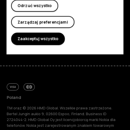
Odrzuć wszystko
Informacje
Planet and people
Zarządzaj preferencjami
Wsparcie
Zaakceptuj wszystko
Facebook
Instagram
Tiktok
Youtube
Linkedin
Discord
Poland
TM oraz © 2026 HMD Global. Wszelkie prawa zastrzeżone.
Bertel Jungin aukio 9, 02600 Espoo, Finland. Business ID
2724044-2. HMD Global Oy jest licencjobiorcą marki Nokia dla
telefonów. Nokia jest zarejestrowanym znakiem towarowym