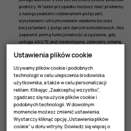
podróży. W takim przypadku możesz mieć problemy
z nawiązywaniem i odbieraniem połączeń,
wysyłaniem i otrzymywaniem wiadomości oraz
korzystaniem z połączeń danych komórkowych. Aby
zapewnić pełną funkcjonalność urządzenia, gdy
usługa 4G/LTE jest niedostępna, zalecamy zmianę
ustawienia najszybszego połączenia z 4G na 3G. W
Ustawienia plików cookie
tym celu na ekranie głównym naciśnij
Ustawienia
>
Sieć i Internet
>
Sieć komórkowa
, a następnie
Używamy plików cookie i podobnych
Smartfony
przełącz
Preferowany typ sieci
na
3G
. Aby uzyskać
technologii w celu ulepszenia środowiska
więcej informacji, zwróć się do usługodawcy
Telefony z funkcjami
użytkownika, a także w celu personalizacji
sieciowego.
reklam. Klikając „Zaakceptuj wszystko”,
podstawowymi
zgadzasz się na użycie plików cookie i
podobnych technologii. W dowolnym
Akcesoria
momencie możesz zmienić ustawienia.
HMD Terra M
Wystarczy kliknąć opcję „Ustawienia plików
cookie” u dołu witryny. Dowiedz się więcej o
Czy te informacje były pomocne?