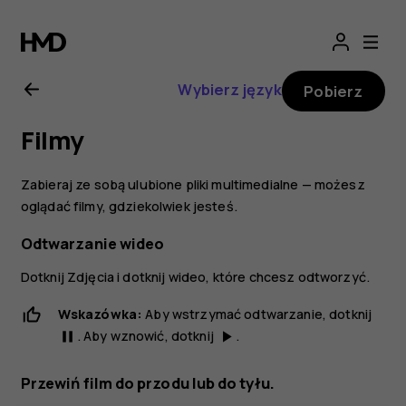
Nokia
2.1
Wybierz język
Pobierz
—
Filmy
instrukcja
Zabieraj ze sobą ulubione pliki multimedialne — możesz
obsługi
oglądać filmy, gdziekolwiek jesteś.
Odtwarzanie wideo
Dotknij
Zdjęcia
i dotknij wideo, które chcesz odtworzyć.
Wskazówka:
Aby wstrzymać odtwarzanie, dotknij
. Aby wznowić, dotknij
.
pause
play_arrow
Przewiń film do przodu lub do tyłu.