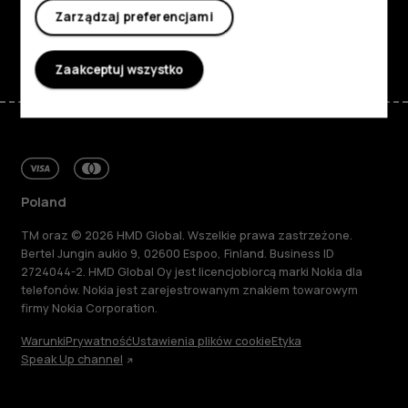
Zarządzaj preferencjami
Facebook
Instagram
Tiktok
Youtube
Linkedin
Discord
Zaakceptuj wszystko
Poland
TM oraz © 2026 HMD Global. Wszelkie prawa zastrzeżone.
Bertel Jungin aukio 9, 02600 Espoo, Finland. Business ID
2724044-2. HMD Global Oy jest licencjobiorcą marki Nokia dla
telefonów. Nokia jest zarejestrowanym znakiem towarowym
firmy Nokia Corporation.
Warunki
Prywatność
Ustawienia plików cookie
Etyka
Speak Up channel
Informacje