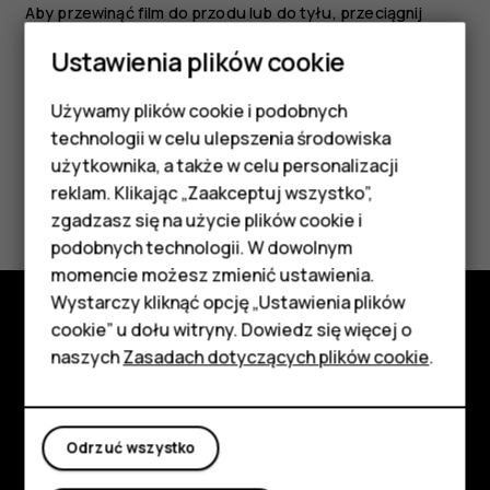
Aby przewinąć film do przodu lub do tyłu, przeciągnij
suwak na dole ekranu w prawo lub w lewo.
Ustawienia plików cookie
Używamy plików cookie i podobnych
Smartfony
technologii w celu ulepszenia środowiska
Telefony z funkcjami
użytkownika, a także w celu personalizacji
Czy te informacje były pomocne?
reklam. Klikając „Zaakceptuj wszystko”,
podstawowymi
zgadzasz się na użycie plików cookie i
podobnych technologii. W dowolnym
Tak
Nie
Akcesoria
momencie możesz zmienić ustawienia.
HMD Terra M
Wystarczy kliknąć opcję „Ustawienia plików
cookie” u dołu witryny. Dowiedz się więcej o
Poznaj
Tablety
naszych
Zasadach dotyczących plików cookie
.
Informacje
Moje konto
Planet and people
Odrzuć wszystko
Wsparcie