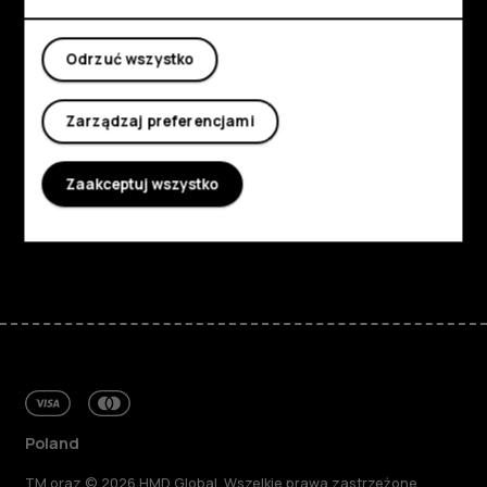
Moje konto
Poznaj
Odrzuć wszystko
Informacje
Zarządzaj preferencjami
Planet and people
Zaakceptuj wszystko
Wsparcie
Facebook
Instagram
Tiktok
Youtube
Linkedin
Discord
Poland
TM oraz © 2026 HMD Global. Wszelkie prawa zastrzeżone.