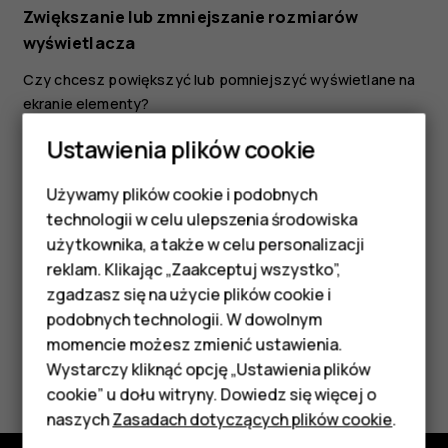
Zwiększanie lub zmniejszanie rozmiarów
wyświetlacza
Czy chcesz powiększyć lub pomniejszyć wyświetlane na
ekranie elementy?
Dotknij
Ustawienia
>
Ułatwienia dostępu
.
Ustawienia plików cookie
Dotknij
Rozmiar wyświetlacza
i przeciągnij suwak
Używamy plików cookie i podobnych
rozmiaru wyświetlacza, aby dostosować rozmiar
Smartfony
technologii w celu ulepszenia środowiska
ekranu.
Telefony z funkcjami
użytkownika, a także w celu personalizacji
reklam. Klikając „Zaakceptuj wszystko”,
podstawowymi
zgadzasz się na użycie plików cookie i
podobnych technologii. W dowolnym
Akcesoria
momencie możesz zmienić ustawienia.
Czy te informacje były pomocne?
HMD Terra M
Wystarczy kliknąć opcję „Ustawienia plików
cookie” u dołu witryny. Dowiedz się więcej o
Tablety
Tak
Nie
naszych
Zasadach dotyczących plików cookie
.