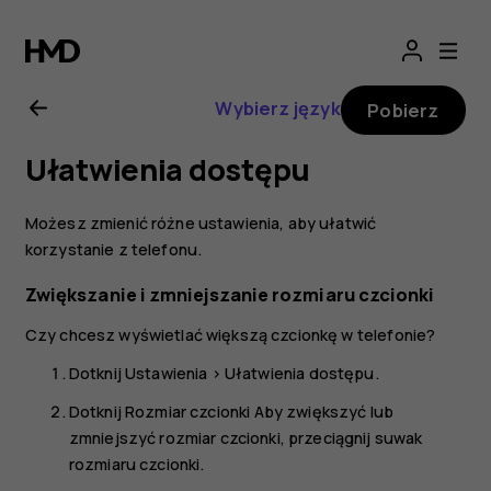
Nokia
2.1
Wybierz język
Pobierz
—
Ułatwienia dostępu
instrukcja
Możesz zmienić różne ustawienia, aby ułatwić
obsługi
korzystanie z telefonu.
Zwiększanie i zmniejszanie rozmiaru czcionki
Czy chcesz wyświetlać większą czcionkę w telefonie?
Dotknij
Ustawienia
>
Ułatwienia dostępu
.
Dotknij
Rozmiar czcionki
Aby zwiększyć lub
zmniejszyć rozmiar czcionki, przeciągnij suwak
rozmiaru czcionki.