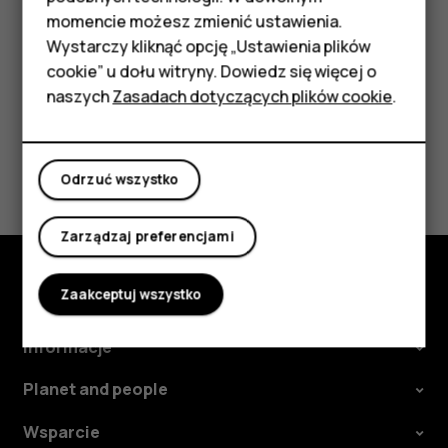
Akcesoria
internetowe, o ile masz dostęp do Internetu.
momencie możesz zmienić ustawienia.
HMD Terra M
Wystarczy kliknąć opcję „Ustawienia plików
cookie” u dołu witryny. Dowiedz się więcej o
Tablety
naszych
Zasadach dotyczących plików cookie
.
Moje konto
Czy te informacje były pomocne?
Odrzuć wszystko
Tak
Nie
Zarządzaj preferencjami
Zaakceptuj wszystko
Poznaj
Informacje
Planet and people
Wsparcie