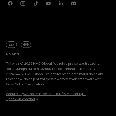
Facebook
Instagram
Tiktok
Youtube
Linkedin
Discord
Poland
TM oraz © 2026 HMD Global. Wszelkie prawa zastrzeżone.
Bertel Jungin aukio 9, 02600 Espoo, Finland. Business ID
2724044-2. HMD Global Oy jest licencjobiorcą marki Nokia dla
telefonów. Nokia jest zarejestrowanym znakiem towarowym
firmy Nokia Corporation.
Warunki
Prywatność
Ustawienia plików cookie
Etyka
Speak Up channel
Informacje