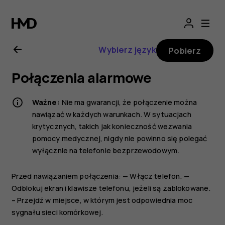
Nokia
2.1
Wybierz język
Pobierz
—
Połączenia alarmowe
instrukcja
Ważne:
Nie ma gwarancji, że połączenie można
obsługi
nawiązać w każdych warunkach. W sytuacjach
krytycznych, takich jak konieczność wezwania
pomocy medycznej, nigdy nie powinno się polegać
wyłącznie na telefonie bezprzewodowym.
Przed nawiązaniem połączenia: — Włącz telefon. —
Odblokuj ekran i klawisze telefonu, jeżeli są zablokowane.
– Przejdź w miejsce, w którym jest odpowiednia moc
sygnału sieci komórkowej.