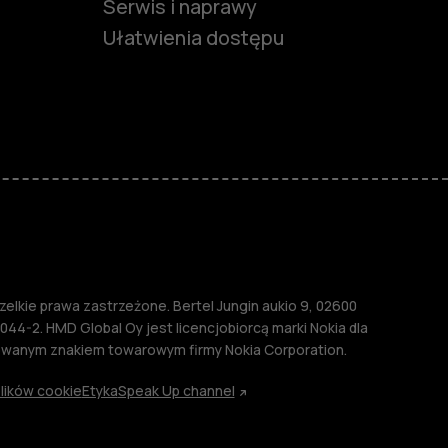
Serwis i naprawy
Ułatwienia dostępu
funkcjami
ymi
M
lkie prawa zastrzeżone. Bertel Jungin aukio 9, 02600
044-2. HMD Global Oy jest licencjobiorcą marki Nokia dla
rowanym znakiem towarowym firmy Nokia Corporation.
lików cookie
Etyka
Speak Up channel