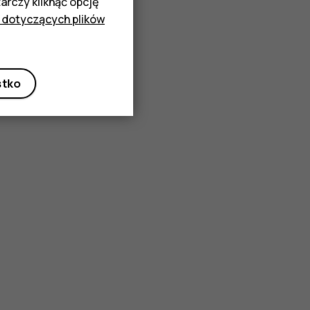
rczy kliknąć opcję
 dotyczących plików
stko