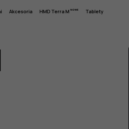
i
Akcesoria
HMD Terra M
Tablety
1
a