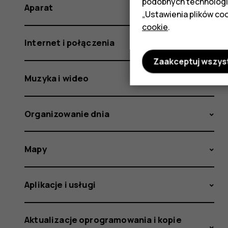
podobnych technologi
Aparat
„Ustawienia plików coo
cookie
.
Internet i połączenia
Zaakceptuj wszys
Muzyka i wideo
Organizowanie dnia
Mapy
Aplikacje i usługi
Aktualizacje oprogramowania i kopie