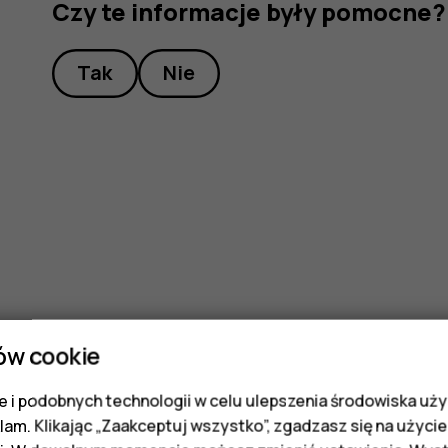
Czy te informacje były pomocne?
Tak
Nie
ów cookie
 i podobnych technologii w celu ulepszenia środowiska uży
klam. Klikając „Zaakceptuj wszystko”, zgadzasz się na użycie 