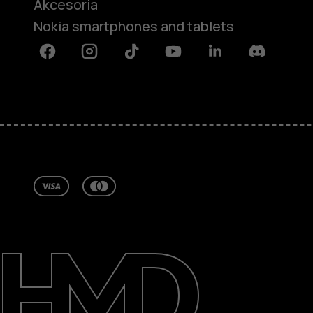
Akcesoria
Nokia smartphones and tablets
Facebook
Instagram
Tiktok
Youtube
Linkedin
Discord
Informacje
Naprawa i recykling
Zrównoważony rozwój
Wsparcie
Poland