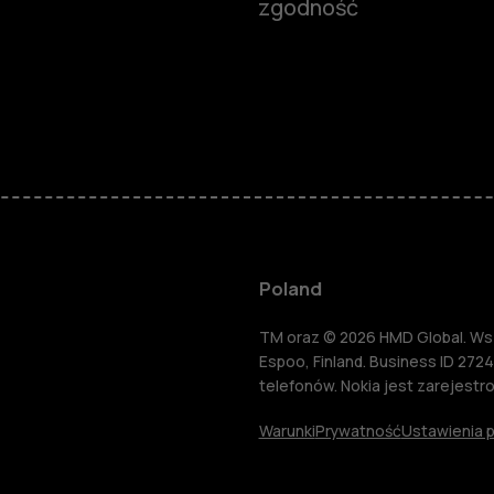
zgodność
Smartfony
Telefony z 
podstawow
Akcesoria
Poland
HMD Terra 
TM oraz © 2026 HMD Global. Wsze
Espoo, Finland. Business ID 2724
telefonów. Nokia jest zarejest
Tablety
Warunki
Prywatność
Ustawienia p