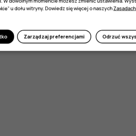
i. W dowolnym momencie możesz zmienić ustawienia. Wysta
kie” u dołu witryny. Dowiedz się więcej o naszych
Zasadach
tko
Zarządzaj preferencjami
Odrzuć wszy