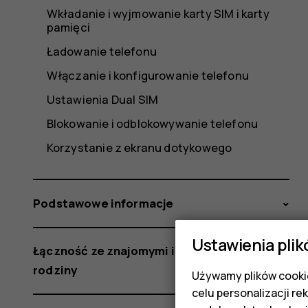
Wkładanie i wyjmowanie karty SIM i karty
pamięci
Ładowanie telefonu
Włączanie i konfigurowanie telefonu
Ustawienia Dual SIM
Blokowanie i odblokowywanie telefonu
Korzystanie z ekranu dotykowego
Podstawowe informacje
Ustawienia plik
Łączność ze znajomymi i członkami
rodziny
Używamy plików cookie
celu personalizacji re