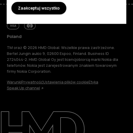
Zaakceptuj wszystko
Poland
TM oraz © 2026 HMD Global. Wszelkie prawa zastrzeżone.
Bertel Jungin aukio 9, 02600 Espoo, Finland. Business ID
2724044-2. HMD Global Oy jest licencjobiorcą marki Nokia dla
telefonów. Nokia jest zarejestrowanym znakiem towarowym
firmy Nokia Corporation.
Warunki
Prywatność
Ustawienia plików cookie
Etyka
Speak Up channel
Informacje
Naprawa i recykling
Zrównoważony rozwój
Wsparcie