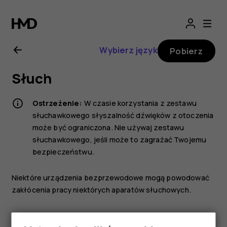
Nokia
2.1
Wybierz język
Pobierz
—
Słuch
instrukcja
Ostrzeżenie:
W czasie korzystania z zestawu
obsługi
słuchawkowego słyszalność dźwięków z otoczenia
może być ograniczona. Nie używaj zestawu
słuchawkowego, jeśli może to zagrażać Twojemu
bezpieczeństwu.
Niektóre urządzenia bezprzewodowe mogą powodować
zakłócenia pracy niektórych aparatów słuchowych.