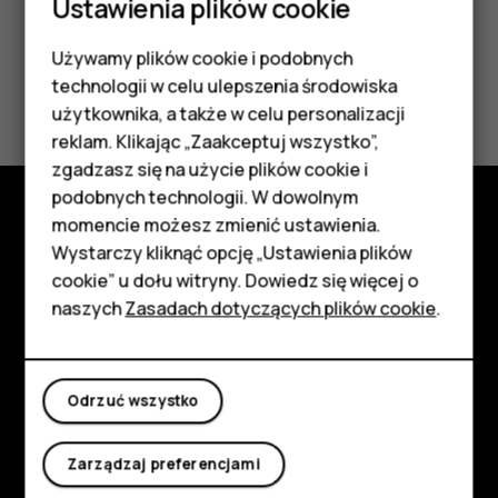
Ustawienia plików cookie
Używamy plików cookie i podobnych
Smartfony
Czy te informacje były pomocne?
technologii w celu ulepszenia środowiska
Telefony z funkcjami
użytkownika, a także w celu personalizacji
reklam. Klikając „Zaakceptuj wszystko”,
Tak
Nie
podstawowymi
zgadzasz się na użycie plików cookie i
podobnych technologii. W dowolnym
Akcesoria
momencie możesz zmienić ustawienia.
Poznaj
HMD Terra M
Wystarczy kliknąć opcję „Ustawienia plików
cookie” u dołu witryny. Dowiedz się więcej o
Informacje
Tablety
naszych
Zasadach dotyczących plików cookie
.
Planet and people
Moje konto
Wsparcie
Odrzuć wszystko
Facebook
Instagram
Tiktok
Youtube
Linkedin
Discord
Zarządzaj preferencjami