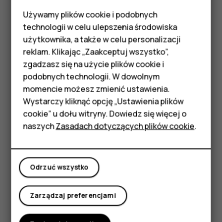
Używamy plików cookie i podobnych
Smartfony
technologii w celu ulepszenia środowiska
Telefony z funkcjami
użytkownika, a także w celu personalizacji
reklam. Klikając „Zaakceptuj wszystko”,
podstawowymi
zgadzasz się na użycie plików cookie i
podobnych technologii. W dowolnym
Akcesoria
momencie możesz zmienić ustawienia.
HMD Terra M
Wystarczy kliknąć opcję „Ustawienia plików
Umieść dwa palce na elemencie, takim jak mapa, zdjęcie
cookie” u dołu witryny. Dowiedz się więcej o
Tablety
czy strona internetowa, a następnie rozsuń je lub zsuń.
naszych
Zasadach dotyczących plików cookie
.
Blokowanie orientacji ekranu
Moje konto
Ekran automatycznie zmienia swoją orientację, gdy tylko
Odrzuć wszystko
obrócisz telefon o 90 stopni.
Aby zablokować ekran w orientacji pionowej, przesuń
Zarządzaj preferencjami
palcem od góry ekranu w dół i dotknij
Autoobracanie
, by
przełączyć na
Portret
.