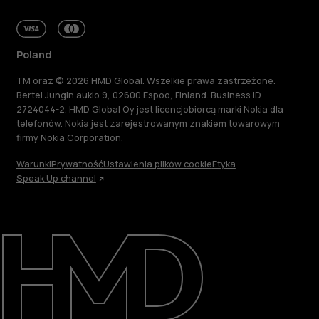
Poland
TM oraz © 2026 HMD Global. Wszelkie prawa zastrzeżone.
Bertel Jungin aukio 9, 02600 Espoo, Finland. Business ID
2724044-2. HMD Global Oy jest licencjobiorcą marki Nokia dla
telefonów. Nokia jest zarejestrowanym znakiem towarowym
firmy Nokia Corporation.
Warunki
Prywatność
Ustawienia plików cookie
Etyka
Speak Up channel
Informacje
Naprawa i recykling
Zrównoważony rozwój
Wsparcie
Poland