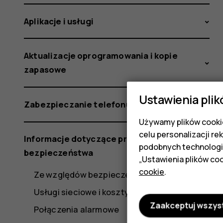
Aplikacje i usługi
Aktualizacje oprogramowania i kopie
zapasowe
Ustawienia plik
Zabezpieczanie telefonu
Używamy plików cookie
celu personalizacji re
Informacje dotyczące produktu i
podobnych technologi
bezpieczeństwa
„Ustawienia plików coo
cookie
.
Ze względów bezpieczeństwa
Usługi sieciowe i koszty
Zaakceptuj wszys
Połączenia alarmowe