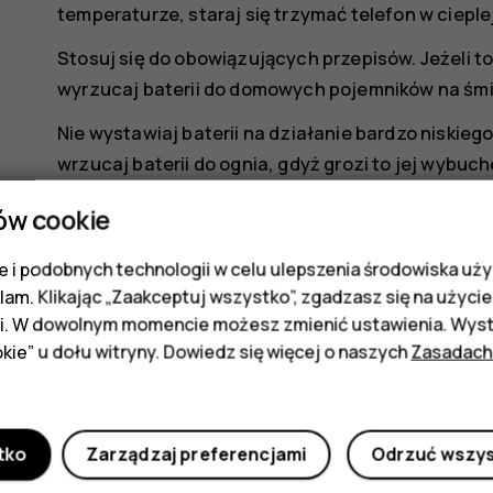
temperaturze, staraj się trzymać telefon w ciepl
Stosuj się do obowiązujących przepisów. Jeżeli to
wyrzucaj baterii do domowych pojemników na śmi
Nie wystawiaj baterii na działanie bardzo niskiego
wrzucaj baterii do ognia, gdyż grozi to jej wybuc
Baterii nie wolno demontować, przecinać, zgniata
ów cookie
inny sposób. Jeżeli dojdzie do wycieku z baterii, 
 i podobnych technologii w celu ulepszenia środowiska uży
Jeżeli jednak dojdzie do takiego wypadku, naty
klam. Klikając „Zaakceptuj wszystko”, zgadzasz się na użycie 
lub poszukaj fachowej pomocy medycznej. Nie wo
i. W dowolnym momencie możesz zmienić ustawienia. Wysta
przedmiotów, zanurzać w wodzie lub w inny sposó
kie” u dołu witryny. Dowiedz się więcej o naszych
Zasadach
cieczami. Uszkodzone baterie mogą eksplodować
Baterii i ładowarki należy używać tylko do celów
użytkowanie oraz korzystanie z niezatwierdzonyc
tko
Zarządzaj preferencjami
Odrzuć wszy
ładowarek może wiązać się z ryzykiem pożaru lub 