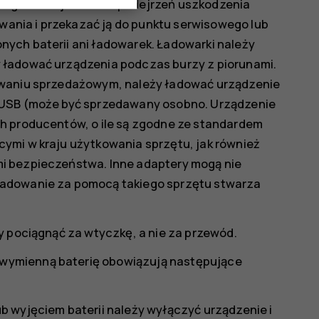
 gwarancji. W razie podejrzeń uszkodzenia
owania i przekazać ją do punktu serwisowego lub
ych baterii ani ładowarek. Ładowarki należy
 ładować urządzenia podczas burzy z piorunami.
owaniu sprzedażowym, należy ładować urządzenie
 USB (może być sprzedawany osobno. Urządzenie
h producentów, o ile są zgodne ze standardem
ymi w kraju użytkowania sprzętu, jak również
i bezpieczeństwa. Inne adaptery mogą nie
ładowanie za pomocą takiego sprzętu stwarza
.
y pociągnąć za wtyczkę, a nie za przewód.
wymienną baterię obowiązują następujące
 wyjęciem baterii należy wyłączyć urządzenie i