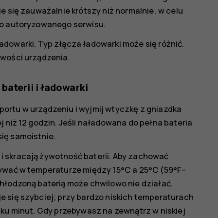
e się zauważalnie krótszy niż normalnie, w celu
go autoryzowanego serwisu.
dowarki. Typ złącza ładowarki może się różnić.
iwości urządzenia.
baterii i ładowarki
ortu w urządzeniu i wyjmij wtyczkę z gniazdka
 niż 12 godzin. Jeśli naładowana do pełna bateria
ię samoistnie.
i skracają żywotność baterii. Aby zachować
wywać w temperaturze między 15°C a 25°C (59°F–
chłodzoną baterią może chwilowo nie działać.
e się szybciej; przy bardzo niskich temperaturach
lku minut. Gdy przebywasz na zewnątrz w niskiej