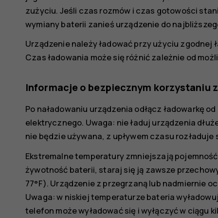
zużyciu. Jeśli czas rozmów i czas gotowości stani
wymiany baterii zanieś urządzenie do najbliższe
Urządzenie należy ładować przy użyciu zgodnej ła
Czas ładowania może się różnić zależnie od możl
Informacje o bezpiecznym korzystaniu z 
Po naładowaniu urządzenia odłącz ładowarkę od p
elektrycznego. Uwaga: nie ładuj urządzenia dłużej
nie będzie używana, z upływem czasu rozładuje s
Ekstremalne temperatury zmniejszają pojemność 
żywotność baterii, staraj się ją zawsze przecho
77°F). Urządzenie z przegrzaną lub nadmiernie o
Uwaga: w niskiej temperaturze bateria wyładowuj
telefon może wyładować się i wyłączyć w ciągu ki