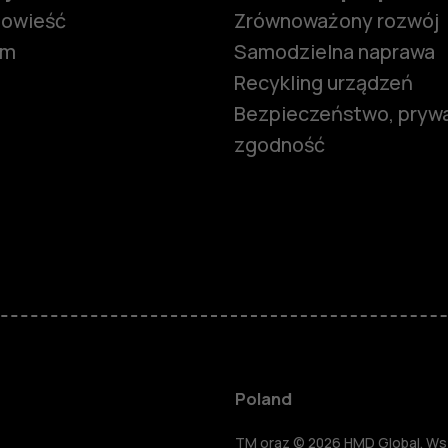
powieść
Zrównoważony rozwój
om
Samodzielna naprawa
Recykling urządzeń
Bezpieczeństwo, prywa
zgodność
Smartfony
Telefony z 
podstawow
Akcesoria
Poland
TM oraz © 2026 HMD Global. Wsze