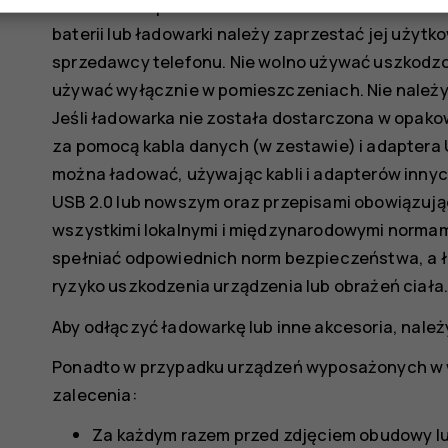
także może spowodować unieważnienie zezwoleń i
baterii lub ładowarki należy zaprzestać jej użytk
sprzedawcy telefonu. Nie wolno używać uszkodzon
używać wyłącznie w pomieszczeniach. Nie należy
Jeśli ładowarka nie została dostarczona w opak
za pomocą kabla danych (w zestawie) i adaptera
można ładować, używając kabli i adapterów innyc
USB 2.0 lub nowszym oraz przepisami obowiązując
wszystkimi lokalnymi i międzynarodowymi normam
spełniać odpowiednich norm bezpieczeństwa, a 
ryzyko uszkodzenia urządzenia lub obrażeń ciała
Aby odłączyć ładowarkę lub inne akcesoria, należ
Ponadto w przypadku urządzeń wyposażonych w 
zalecenia:
Za każdym razem przed zdjęciem obudowy lub