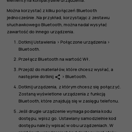
elementy na kompatybilne urządzenia.
Można korzystać z kilku połączeń Bluetooth
jednocześnie. Na przykład, korzystając z zestawu
słuchawkowego Bluetooth, można nadal wysyłać
zawartość do innego urządzenia.
Dotknij
Ustawienia
>
Połączone urządzenia
>
Bluetooth
.
Przełącz
Bluetooth
na wartość
Wł.
Przejdź do materiałów, które chcesz wysłać, a
następnie dotknij
>
Bluetooth
.
share
Dotknij urządzenia, z którym chcesz się połączyć.
Zostaną wyświetlone urządzenia z funkcją
Bluetooth, które znajdują się w zasięgu telefonu.
Jeśli drugie urządzenie wymaga podania kodu
dostępu, wpisz go. Ustawiany samodzielnie kod
dostępu należy wpisać w obu urządzeniach. W