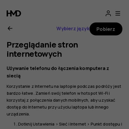
Nokia
2.1
Wybierz język
Pobierz
—
Przeglądanie stron
instrukcja
internetowych
obsługi
Używanie telefonu do łączenia komputera z
siecią
Korzystanie z Internetu na laptopie podczas podróży jest
bardzo łatwe. Zamień swój telefon w hotspot Wi-Fi i
korzystaj z połączenia danych mobilnych, aby uzyskać
dostęp do Internetu przy użyciu laptopa lub innego
urządzenia.
Dotknij
Ustawienia
>
Sieć i Internet
>
Punkt dostępu i