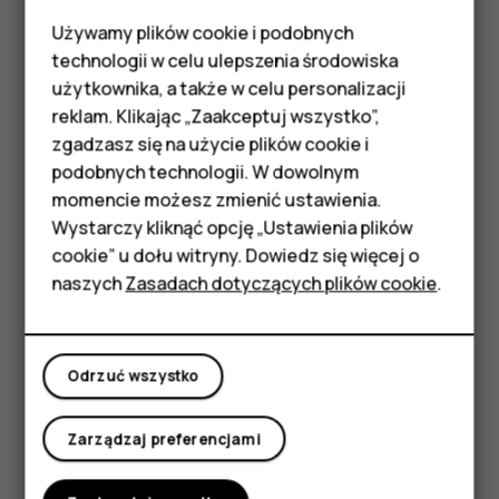
W przeglądarce Chrome
Używamy plików cookie i podobnych
Smartfony
technologii w celu ulepszenia środowiska
Dotknij pola obok paska adresu.
Telefony z funkcjami
użytkownika, a także w celu personalizacji
Dotknij odpowiedniej karty.
reklam. Klikając „Zaakceptuj wszystko”,
podstawowymi
zgadzasz się na użycie plików cookie i
Zamykanie karty
podobnych technologii. W dowolnym
Akcesoria
W przeglądarce Chrome
momencie możesz zmienić ustawienia.
HMD Terra M
Wystarczy kliknąć opcję „Ustawienia plików
Dotknij pola obok paska adresu.
cookie” u dołu witryny. Dowiedz się więcej o
Dotknij
X
na karcie, którą chcesz zamknąć.
Tablety
naszych
Zasadach dotyczących plików cookie
.
Wyszukiwanie w Internecie
Moje konto
Przeszukuj sieć i sprawdzaj, co się dzieje na świecie,
Odrzuć wszystko
korzystając z Google Search. Możesz wpisywać
wyszukiwane hasła za pomocą klawiatury.
Zarządzaj preferencjami
W przeglądarce Chrome
Dotknij paska wyszukiwania.