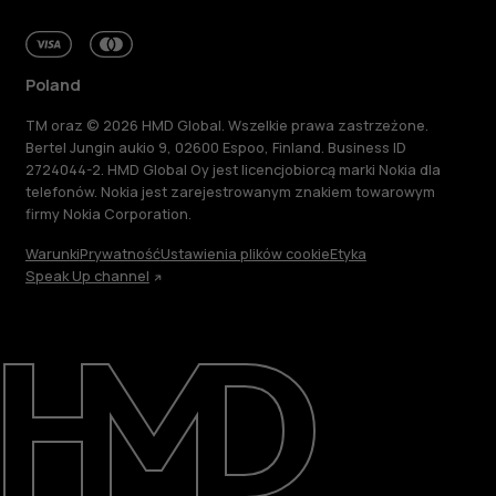
Poland
TM oraz © 2026 HMD Global. Wszelkie prawa zastrzeżone.
Bertel Jungin aukio 9, 02600 Espoo, Finland. Business ID
2724044-2. HMD Global Oy jest licencjobiorcą marki Nokia dla
telefonów. Nokia jest zarejestrowanym znakiem towarowym
firmy Nokia Corporation.
Warunki
Prywatność
Ustawienia plików cookie
Etyka
Speak Up channel
Informacje
Naprawa i recykling
Zrównoważony rozwój
Wsparcie
Poland