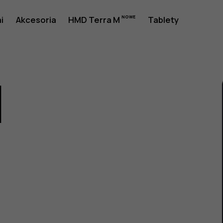
i
Akcesoria
HMD Terra M
Tablety
1
a