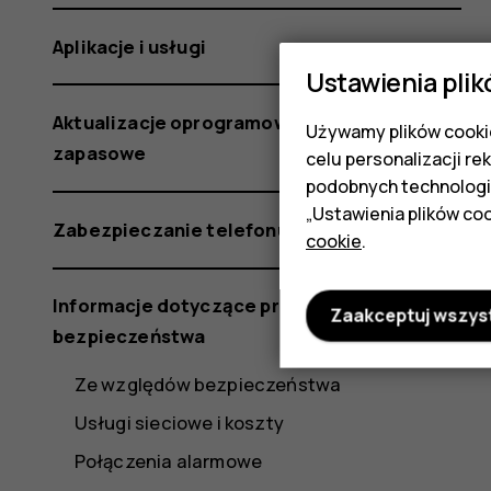
Aplikacje i usługi
Ustawienia plik
Aktualizacje oprogramowania i kopie
Używamy plików cookie
zapasowe
celu personalizacji re
podobnych technologi
„Ustawienia plików coo
Zabezpieczanie telefonu
cookie
.
Informacje dotyczące produktu i
Zaakceptuj wszys
bezpieczeństwa
Ze względów bezpieczeństwa
Usługi sieciowe i koszty
Połączenia alarmowe