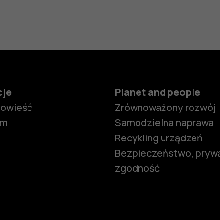
cje
Planet and people
powieść
Zrównoważony rozwój
om
Samodzielna naprawa
Recykling urządzeń
Bezpieczeństwo, prywa
zgodność
Smartfony