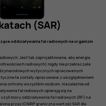
ikatach (SAR)
zące oddziaływania fal radiowych na organizm
 radiowych. Jest tak zaprojektowane, aby energia
otliwościach radiowych) nigdy nie przekraczała
ędzynarodowych wytycznych opracowanych
Wytyczne te zostały opracowane z uwzględnieniem
ia ochrony wszystkim osobom, niezależnie od
aływania fal radiowych opierają się na
 czyli mocy oddziaływania fal radiowych (RF) na
talona przez ICNIRP graniczna wartość SAR dla