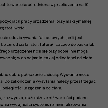
st to wartość uśredniona w przeliczeniu na 10
pozycjach pracy urządzenia, przy maksymalnej
ęstotliwości.
sie oddziaływania fal radiowych, jeśli jest
,5 cm od ciała. Etui, futerał, zaczep do paska lub
rego urządzenie nosi się przy sobie, nie mogą
ać się w co najmniej takiej odległości od ciała,
ebne dobre połączenie z siecią. Wysłanie może
ia. Do zakończenia wysyłania należy przestrzegać
odległości urządzenia od ciała.
ą zazwyczaj dużo niższe niż wartości podane
nienia wydajności systemu i zminimalizowania