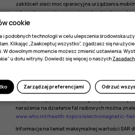
zakłóceń sieci moc operacyjna urządzenia mobil
gdy podczas połączenia nie jest potrzebna pełna
ów cookie
Różne modele urządzeń mogą mieć różne wersje i 
wprowadzone zmiany w podzespołach i wyglądzie,
 i podobnych technologii w celu ulepszenia środowiska uży
klam. Klikając „Zaakceptuj wszystko”, zgadzasz się na użycie 
Więcej informacji można znaleźć pod adresem
ww
i. W dowolnym momencie możesz zmienić ustawienia. Wysta
mogą emitować sygnały nawet wtedy, gdy nie na
kie” u dołu witryny. Dowiedz się więcej o naszych
Zasadach
Światowa Organizacja Zdrowia (WHO) oświadczył
na konieczność stosowania jakichkolwiek zabez
mobilnych. Osobom, które chcą zmniejszyć swoją
tko
Zarządzaj preferencjami
Odrzuć wszy
zaleca ograniczenie korzystania z urządzenia i
trzymać urządzenie z dala od głowy i ciała. Więcej
narażenia na działanie fal radiowych można znal
www.who.int/health-topics/electromagnetic-fi
Informacje na temat maksymalnej wartości SAR dla