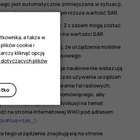
nego jest automatycznie zmniejszana w sytuacji,
 moc. Im mniejsza moc, tym niższa wartość SAR.
więcej niż jedną wartość. Z czasem mogą zostać
 które mogą mieć wpływ na wartości SAR.
tkownika, a także w
plików cookie i
w.sar-tick.com
. Pamiętaj, że urządzenia mobilne
rczy kliknąć opcję
wiązujesz połączenia głosowego.
 dotyczących plików
a, że aktualne informacje naukowe nie wskazują
pieczeń specjalnych podczas używania urządzeń
 ekspozycję na oddziaływanie fal radiowych,
stko
 stosowanie zestawu głośnomówiącego, aby
 informacji, wyjaśnień i dyskusji na temat
eźć na stronie internetowej WHO pod adresem
elds#tab=tab_1
.
 tego urządzenia znajdują się na stronie