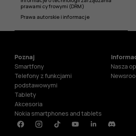
Informacje o technologii zarządzania
prawami cyfrowymi (DRM)
Prawa autorskie i informacje
Poznaj
Informa
Smartfony
Nasza o
Telefony z funkcjami
Newsro
podstawowymi
Tablety
Akcesoria
Nokia smartphones and tablets
Facebook
Instagram
Tiktok
Youtube
Linkedin
Discord