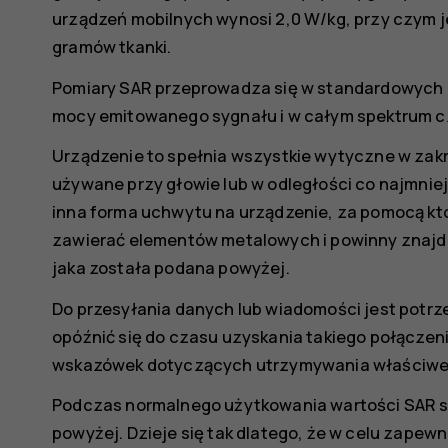
urządzeń mobilnych wynosi 2,0 W/kg, przy czym je
gramów tkanki.
Pomiary SAR przeprowadza się w standardowych 
mocy emitowanego sygnału i w całym spektrum cz
Urządzenie to spełnia wszystkie wytyczne w zakre
używane przy głowie lub w odległości co najmniej 1
inna forma uchwytu na urządzenie, za pomocą któ
zawierać elementów metalowych i powinny znajdow
jaka została podana powyżej.
Do przesyłania danych lub wiadomości jest potrz
opóźnić się do czasu uzyskania takiego połączen
wskazówek dotyczących utrzymywania właściwej 
Podczas normalnego użytkowania wartości SAR s
powyżej. Dzieje się tak dlatego, że w celu zapew