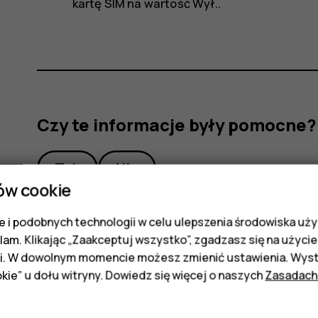
kartę SIM
na wartość
Wył.
.
Czy te informacje były pomocne?
Tak
Nie
ów cookie
 i podobnych technologii w celu ulepszenia środowiska uży
klam. Klikając „Zaakceptuj wszystko”, zgadzasz się na użycie 
i. W dowolnym momencie możesz zmienić ustawienia. Wysta
kie” u dołu witryny. Dowiedz się więcej o naszych
Zasadach