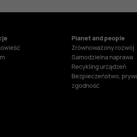
cje
Planet and people
powieść
Zrównoważony rozwój
om
Samodzielna naprawa
Recykling urządzeń
Bezpieczeństwo, prywa
zgodność
Smartfony
Telefony z 