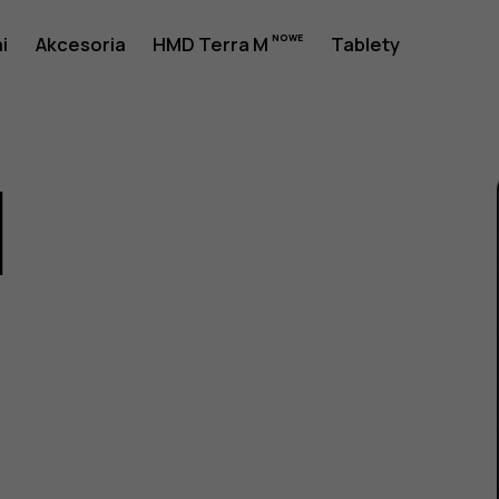
i
Akcesoria
HMD Terra M
Tablety
1
a