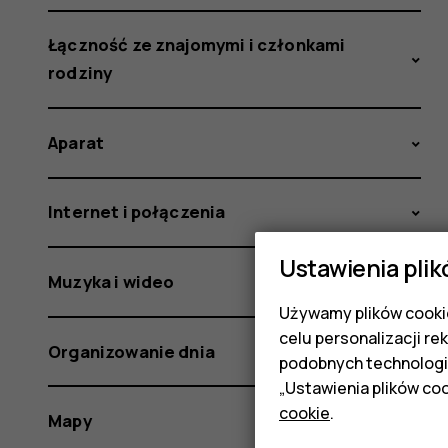
Łączność ze znajomymi i członkami
rodziny
Aparat
Internet i połączenia
Ustawienia plik
Muzyka i wideo
Używamy plików cookie
celu personalizacji re
Organizowanie dnia
podobnych technologi
„Ustawienia plików coo
cookie
.
Mapy