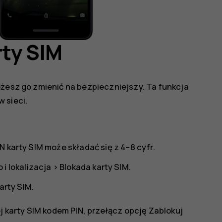
rty SIM
ożesz go zmienić na bezpieczniejszy. Ta funkcja
 sieci.
N karty SIM może składać się z 4–8 cyfr.
i lokalizacja
>
Blokada karty SIM
.
arty SIM
.
ej karty SIM kodem PIN, przełącz opcję
Zablokuj