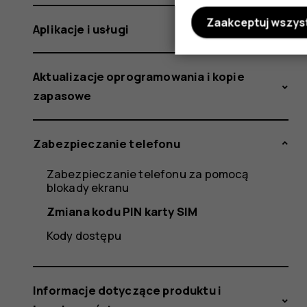
Zaakceptuj wszys
Aplikacje i usługi
Aktualizacje oprogramowania i kopie
zapasowe
Zabezpieczanie telefonu
Zabezpieczanie telefonu za pomocą
blokady ekranu
Zmiana kodu PIN karty SIM
Kody dostępu
Informacje dotyczące produktu i