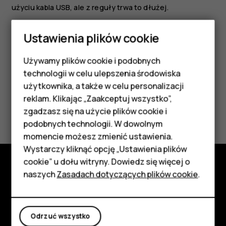
użyciu kabla USB, ale z reguły trwa to dłużej.
Jeśli bateria była całkowicie rozładowana, może upłynąć
Ustawienia plików cookie
kilka minut, zanim pojawi się wskaźnik ładowania.
Używamy plików cookie i podobnych
Smartfony
technologii w celu ulepszenia środowiska
Telefony z funkcjami
użytkownika, a także w celu personalizacji
reklam. Klikając „Zaakceptuj wszystko”,
podstawowymi
Czy te informacje były pomocne?
zgadzasz się na użycie plików cookie i
podobnych technologii. W dowolnym
Akcesoria
Tak
Nie
momencie możesz zmienić ustawienia.
HMD Terra M
Wystarczy kliknąć opcję „Ustawienia plików
cookie” u dołu witryny. Dowiedz się więcej o
Tablety
naszych
Zasadach dotyczących plików cookie
.
Poznaj
Informacje
Moje konto
Odrzuć wszystko
Planet and people