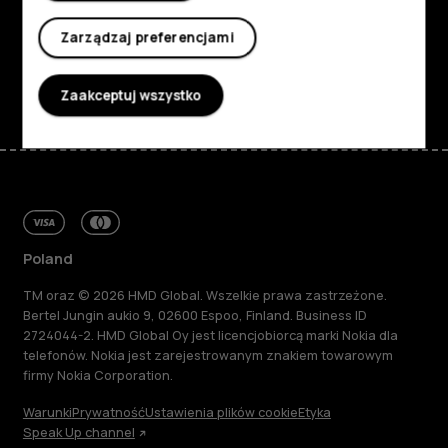
Wsparcie
Zarządzaj preferencjami
Facebook
Instagram
Tiktok
Youtube
Linkedin
Discord
Zaakceptuj wszystko
Poland
TM oraz © 2026 HMD Global. Wszelkie prawa zastrzeżone.
Bertel Jungin aukio 9, 02600 Espoo, Finland. Business ID
2724044-2. HMD Global Oy jest licencjobiorcą marki Nokia dla
telefonów. Nokia jest zarejestrowanym znakiem towarowym
firmy Nokia Corporation.
Warunki
Prywatność
Ustawienia plików cookie
Etyka
Speak Up channel