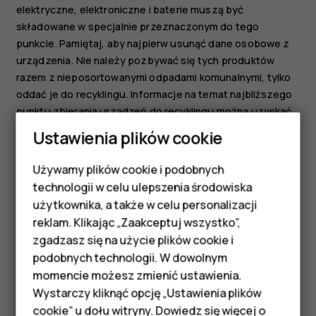
elektryczne, elektroniczne i baterie muszą być
składowane w specjalnie przeznaczonym do tego
punkcie. Pamiętaj, aby najpierw usunąć dane osobowe z
urządzenia. Nie należy pozbywać się tych produktów
razem z nieposortowanymi odpadami komunalnymi, tylko
oddać je do recyklingu. Informacje na temat najbliższego
punktu zbierania urządzeń do recyklingu można uzyskać
od lokalnych władz odpowiedzialnych za gospodarkę
Ustawienia plików cookie
odpadami. Zachęcamy także do odwiedzenia strony
www.hmd.com/phones/support/topics/recycle
w celu
Używamy plików cookie i podobnych
Smartfony
zapoznania się z informacjami o programie odbioru
technologii w celu ulepszenia środowiska
zużytych urządzeń HMD i jego dostępności w Twoim
Telefony z funkcjami
użytkownika, a także w celu personalizacji
kraju.
reklam. Klikając „Zaakceptuj wszystko”,
podstawowymi
zgadzasz się na użycie plików cookie i
podobnych technologii. W dowolnym
Akcesoria
momencie możesz zmienić ustawienia.
HMD Terra M
Wystarczy kliknąć opcję „Ustawienia plików
cookie” u dołu witryny. Dowiedz się więcej o