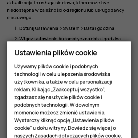
aktualizacja to usługa sieciowa, która może być
niedostępna w zależności od regionu lub usługodawcy
sieciowego.
Dotknij
Ustawienia
>
System
>
Data i godzina
.
Włącz ustawienie
Automatyczna data i godzina
.
Włącz ustawienie
Automatyczna strefa czasowa
.
Ustawienia plików cookie
Zmiana formatu zegara na 24-godzinny
Używamy plików cookie i podobnych
Smartfony
technologii w celu ulepszenia środowiska
Dotknij
Ustawienia
>
System
>
Data i godzina
, a następnie
Telefony z funkcjami
włącz
Format 24-godzinny
.
użytkownika, a także w celu personalizacji
reklam. Klikając „Zaakceptuj wszystko”,
podstawowymi
zgadzasz się na użycie plików cookie i
podobnych technologii. W dowolnym
Akcesoria
momencie możesz zmienić ustawienia.
HMD Terra M
Wystarczy kliknąć opcję „Ustawienia plików
Czy te informacje były pomocne?
cookie” u dołu witryny. Dowiedz się więcej o
Tablety
naszych
Zasadach dotyczących plików cookie
.