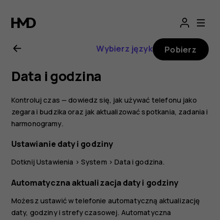
Nokia
2.1
Wybierz język
Pobierz
—
Data i godzina
instrukcja
Kontroluj czas — dowiedz się, jak używać telefonu jako
obsługi
zegara i budzika oraz jak aktualizować spotkania, zadania i
harmonogramy.
Ustawianie daty i godziny
Dotknij
Ustawienia
>
System
>
Data i godzina
.
Automatyczna aktualizacja daty i godziny
Możesz ustawić w telefonie automatyczną aktualizację
daty, godziny i strefy czasowej. Automatyczna