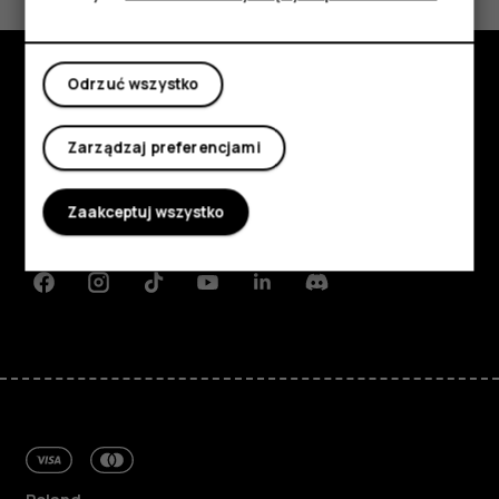
Tak
Nie
Moje konto
Odrzuć wszystko
Poznaj
Zarządzaj preferencjami
Informacje
Planet and people
Zaakceptuj wszystko
Wsparcie
Facebook
Instagram
Tiktok
Youtube
Linkedin
Discord