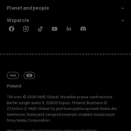
Planet and people
Wsparcie
Facebook
Instagram
Tiktok
Youtube
Linkedin
Discord
Poland
TM oraz © 2026 HMD Global. Wszelkie prawa zastrzeżone.
Bertel Jungin aukio 9, 02600 Espoo, Finland. Business ID
2724044-2. HMD Global Oy jest licencjobiorcą marki Nokia dla
telefonów. Nokia jest zarejestrowanym znakiem towarowym
firmy Nokia Corporation.
Warunki
Prywatność
Ustawienia plików cookie
Etyka