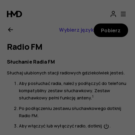
Nokia
2.1
Wybierz język
Pobierz
—
Radio FM
instrukcja
Słuchanie Radia FM
obsługi
Słuchaj ulubionych stacji radiowych gdziekolwiek jesteś.
Aby posłuchać radia, należy podłączyć do telefonu
kompatybilny zestaw słuchawkowy. Zestaw
1
słuchawkowy pełni funkcję anteny.
Po podłączeniu zestawu słuchawkowego dotknij
Radio FM
.
Aby włączyć lub wyłączyć radio, dotknij
.
power_settings_new