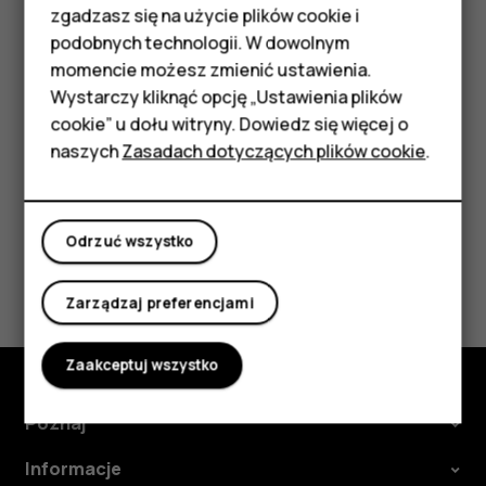
podstawowymi
zgadzasz się na użycie plików cookie i
Podczas słuchania stacji dotknij
.
star_border
podobnych technologii. W dowolnym
Akcesoria
Wskazówka:
Aby słuchać stacji radiowej przez
momencie możesz zmienić ustawienia.
głośniki telefonu, dotknij
Głośnik wł.
Zostaw
more_vert
HMD Terra M
Wystarczy kliknąć opcję „Ustawienia plików
podłączony zestaw słuchawkowy.
cookie” u dołu witryny. Dowiedz się więcej o
Tablety
naszych
Zasadach dotyczących plików cookie
.
Moje konto
Odrzuć wszystko
Czy te informacje były pomocne?
Zarządzaj preferencjami
Tak
Nie
Zaakceptuj wszystko
Poznaj
Informacje