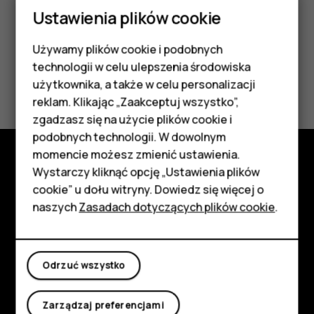
Ustawienia plików cookie
Używamy plików cookie i podobnych
Smartfony
technologii w celu ulepszenia środowiska
Czy te informacje były pomocne?
Telefony z funkcjami
użytkownika, a także w celu personalizacji
reklam. Klikając „Zaakceptuj wszystko”,
podstawowymi
Tak
Nie
zgadzasz się na użycie plików cookie i
podobnych technologii. W dowolnym
Akcesoria
momencie możesz zmienić ustawienia.
HMD Terra M
Wystarczy kliknąć opcję „Ustawienia plików
Poznaj
cookie” u dołu witryny. Dowiedz się więcej o
Tablety
naszych
Zasadach dotyczących plików cookie
.
Informacje
Planet and people
Moje konto
Odrzuć wszystko
Wsparcie
Facebook
Instagram
Tiktok
Youtube
Linkedin
Discord
Zarządzaj preferencjami