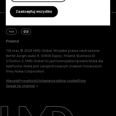
Zaakceptuj wszystko
Poland
TM oraz © 2026 HMD Global. Wszelkie prawa zastrzeżone.
Bertel Jungin aukio 9, 02600 Espoo, Finland. Business ID
2724044-2. HMD Global Oy jest licencjobiorcą marki Nokia dla
telefonów. Nokia jest zarejestrowanym znakiem towarowym
firmy Nokia Corporation.
Warunki
Prywatność
Ustawienia plików cookie
Etyka
Speak Up channel
Informacje
Naprawa i recykling
Zrównoważony rozwój