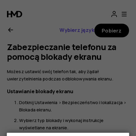
Nokia
2.1
Wybierz język
Pobierz
—
Zabezpieczanie telefonu za
instrukcja
pomocą blokady ekranu
obsługi
Możesz ustawić swój telefon tak, aby żądał
uwierzytelnienia podczas odblokowywania ekranu.
Ustawianie blokady ekranu
Dotknij
Ustawienia
>
Bezpieczeństwo i lokalizacja
>
Blokada ekranu
.
Wybierz typ blokady i wykonaj instrukcje
wyświetlane na ekranie.